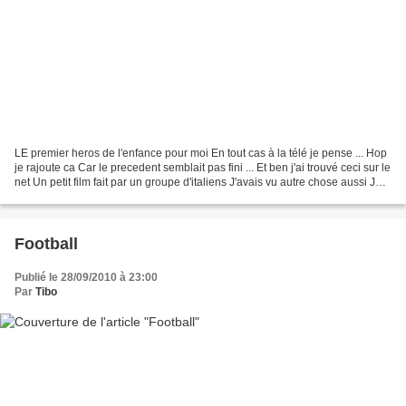
LE premier heros de l'enfance pour moi En tout cas à la télé je pense ... Hop
je rajoute ca Car le precedent semblait pas fini ... Et ben j'ai trouvé ceci sur le
net Un petit film fait par un groupe d'italiens J'avais vu autre chose aussi Je
le mettrais...
Football
Publié le 28/09/2010 à 23:00
Par
Tibo