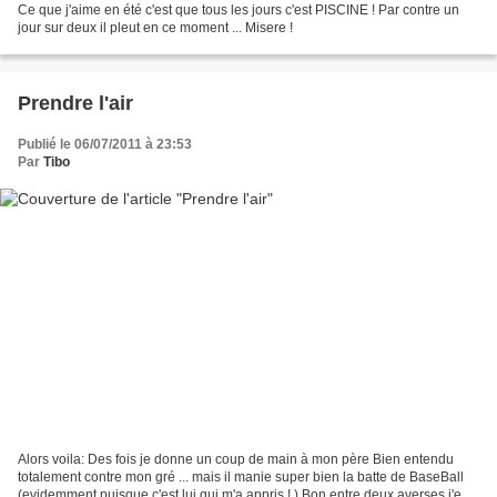
Ce que j'aime en été c'est que tous les jours c'est PISCINE ! Par contre un
jour sur deux il pleut en ce moment ... Misere !
Prendre l'air
Publié le 06/07/2011 à 23:53
Par
Tibo
Alors voila: Des fois je donne un coup de main à mon père Bien entendu
totalement contre mon gré ... mais il manie super bien la batte de BaseBall
(evidemment puisque c'est lui qui m'a appris ! ) Bon entre deux averses j'en