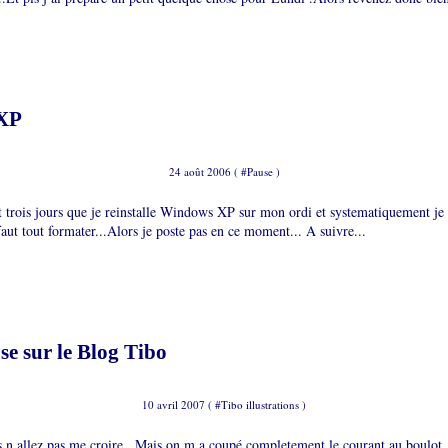
XP
24 août 2006 ( #
Pause
)
t trois jours que je reinstalle Windows XP sur mon ordi et systematiquement je 
faut tout formater...Alors je poste pas en ce moment... A suivre...
se sur le Blog Tibo
10 avril 2007 ( #
Tibo illustrations
)
s n allez pas me croire...Mais on m a coupé completement le courant au boulot ..