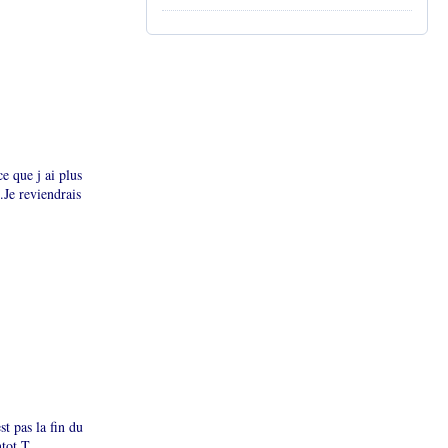
e que j ai plus
.Je reviendrais
t pas la fin du
tot.T.