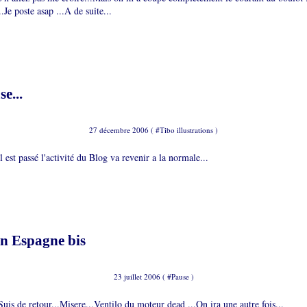
Je poste asap ...A de suite...
e...
27 décembre 2006 ( #
Tibo illustrations
)
 est passé l'activité du Blog va revenir a la normale...
en Espagne bis
23 juillet 2006 ( #
Pause
)
Suis de retour...Misere...Ventilo du moteur dead ...On ira une autre fois...