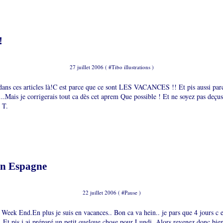
!
27 juillet 2006 ( #
Tibo illustrations
)
 dans ces articles là!C est parce que ce sont LES VACANCES !! Et pis aussi parc
...Mais je corrigerais tout ca dès cet aprem Que possible ! Et ne soyez pas deçus
 T.
en Espagne
22 juillet 2006 ( #
Pause
)
 Week End.En plus je suis en vacances.. Bon ca va hein.. je pars que 4 jours c es
.Et pis j ai préparé un petit quelque chose pour Lundi .Alors revenez donc bien