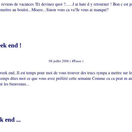
 reviens de vacances !Et devinez quoi ?......J ai hate d y retourner ! Bon c est p
emettre au boulot...Misere...Sinon vous ca va?Je vous ai manqué?
eek end !
08 juillet 2006 ( #
Pause
)
e week end..Il est temps pour moi de vous trouver des trucs sympa a mettre sur 
temps dites moi ce que vous avez préféré cette semaine Comme ca ca peut m ai
t les bienvenus...
 end ...