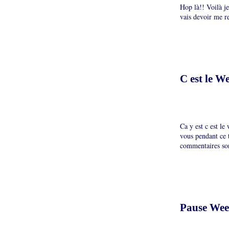
Hop là!! Voilà je
vais devoir me r
C est le W
Ca y est c est l
vous pendant ce 
commentaires son
Pause Week