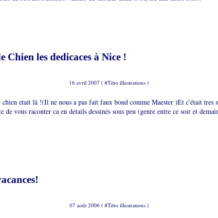
e Chien les dedicaces à Nice !
16 avril 2007 ( #
Tibo illustrations
)
chien etait là !(Il ne nous a pas fait faux bond comme Maester )Et c'était tres
te de vous raconter ca en details dessinés sous peu (genre entre ce soir et demai
vacances!
07 août 2006 ( #
Tibo illustrations
)