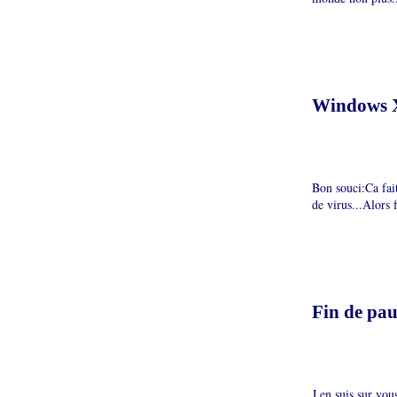
Windows 
Bon souci:Ca fai
de virus...Alors 
Fin de pau
J en suis sur vou