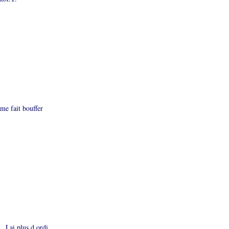
me fait bouffer
.J ai plus d ordi