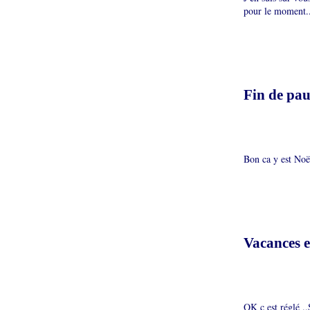
pour le moment...
Fin de paus
Bon ca y est Noël
Vacances 
OK c est réglé ..