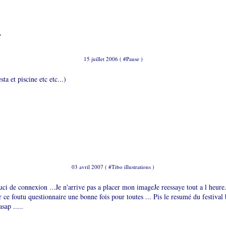
.
15 juillet 2006 ( #
Pause
)
sta et piscine etc etc...)
03 avril 2007 ( #
Tibo illustrations
)
uci de connexion ...Je n'arrive pas a placer mon imageJe reessaye tout a l heure.
r ce foutu questionnaire une bonne fois pour toutes ... Pis le resumé du festival
asap .....