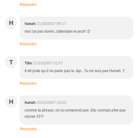
Répondre
H
hunah
21/10/2007 09:17
moi j'ai pas dormi, j'attendais le jeu!!! :D
Répondre
T
Tibo
21/10/2007 01:07
Il dit juste qu il ne parle pas le Jap...Tu ne suis pas Hunah..T.
Répondre
H
hunah
20/10/2007 20:03
comme ta phrase, on la comprend pas :Dtu connais p'tre pas
ulysse 31!?
Répondre