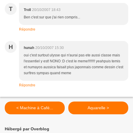
T
Troll
20/10/2007 18:43
Ben c'est sur que j'ai rien compris...
Répondre
H
hunah
20/10/2007 15:30
oui c'est surtout ulysse qui n'aurai pas ete aussi classe mais
l'essentiel y est! NONO :D c'est le meme!!!!!!!! yeahpuis temis
et numayos aussica faisait plus japonnais comme dessin c'est
sur!tres sympas quand meme
Répondre
< Machine à Café...
Aquarelle >
Hébergé par Overblog