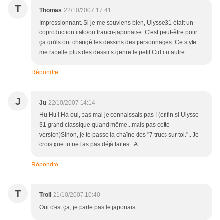
T
Thomas
22/10/2007 17:41
Impressionnant. Si je me souviens bien, Ulysse31 était un
coproduction italo/ou franco-japonaise. C'est peut-être pour
ça qu'ils ont changé les dessins des personnages. Ce style
me rapelle plus des dessins genre le petit Cid ou autre...
Répondre
J
Ju
22/10/2007 14:14
Hu Hu ! Ha oui, pas mal je connaissais pas ! (enfin si Ulysse
31 grand classique quand même...mais pas cette
version)Sinon, je te passe la chaîne des "7 trucs sur toi.".. Je
crois que tu ne l'as pas déjà faites...A+
Répondre
T
Troll
21/10/2007 10:40
Oui c'est ça, je parle pas le japonais...