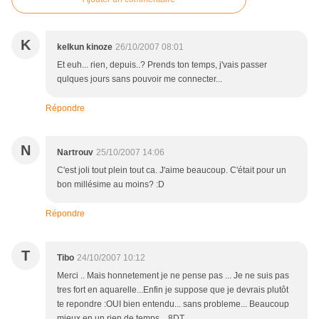
K
kelkun kinoze
26/10/2007 08:01
Et euh... rien, depuis..? Prends ton temps, j'vais passer
qulques jours sans pouvoir me connecter...
Répondre
N
Nartrouv
25/10/2007 14:06
C'est joli tout plein tout ca. J'aime beaucoup. C'était pour un
bon millésime au moins? :D
Répondre
T
Tibo
24/10/2007 10:12
Merci .. Mais honnetement je ne pense pas ... Je ne suis pas
tres fort en aquarelle...Enfin je suppose que je devrais plutôt
te repondre :OUI bien entendu... sans probleme... Beaucoup
mieux en un rien de temps... 8DT.