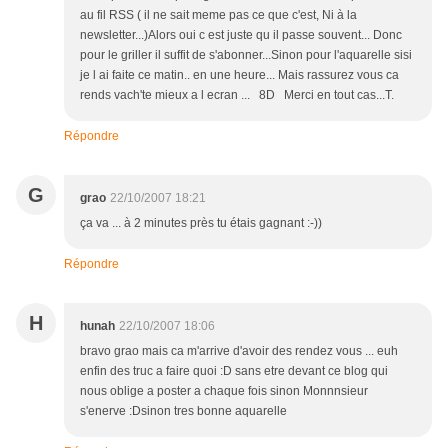
au fil RSS ( il ne sait meme pas ce que c'est, Ni à la
newsletter...)Alors oui c est juste qu il passe souvent... Donc
pour le griller il suffit de s'abonner...Sinon pour l'aquarelle sisi
je l ai faite ce matin.. en une heure... Mais rassurez vous ca
rends vach'te mieux a l ecran ... 8D Merci en tout cas...T.
Répondre
G
grao
22/10/2007 18:21
ça va ... à 2 minutes près tu étais gagnant :-))
Répondre
H
hunah
22/10/2007 18:06
bravo grao mais ca m'arrive d'avoir des rendez vous ... euh
enfin des truc a faire quoi :D sans etre devant ce blog qui
nous oblige a poster a chaque fois sinon Monnnsieur
s'enerve :Dsinon tres bonne aquarelle