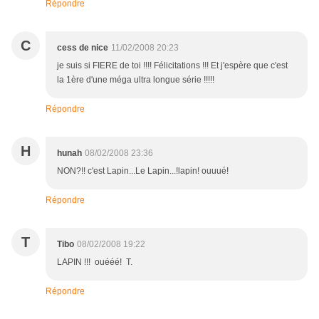
Répondre
C
cess de nice
11/02/2008 20:23
je suis si FIERE de toi !!!! Félicitations !!! Et j'espère que c'est
la 1ère d'une méga ultra longue série !!!!!
Répondre
H
hunah
08/02/2008 23:36
NON?!! c'est Lapin...Le Lapin...!lapin! ouuué!
Répondre
T
Tibo
08/02/2008 19:22
LAPIN !!! ouééé! T.
Répondre