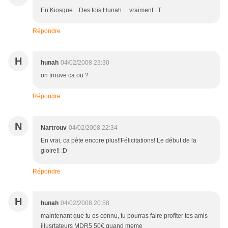
En Kiosque ...Des fois Hunah.... vraiment...T.
Répondre
H
hunah
04/02/2008 23:30
on trouve ca ou ?
Répondre
N
Nartrouv
04/02/2008 22:34
En vrai, ca pète encore plus!!Félicitations! Le début de la
gloire!! :D
Répondre
H
hunah
04/02/2008 20:58
maintenant que tu es connu, tu pourras faire profiter tes amis
illusrtateurs MDR5,50€ quand meme