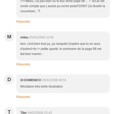
>>>Milou J ai pas bien vu le truc drole page 88 ... ? 8DJe me
rends compte que j aurais pu ecrire plutot"DONT j'ai illustré la
couverture..."T.
Répondre
M
milou
05/02/2008 10:46
ben, c'est bien tout ça, ça ravigote! j'espère que tu en aura
d'autres!<br /> petite aparté, le sommaire de la page 88 me
fait bien marrer...
Répondre
D
DI DOMENICO
05/02/2008 08:55
félicitation très belle illustration
Répondre
T
Tibo
04/02/2008 23:43