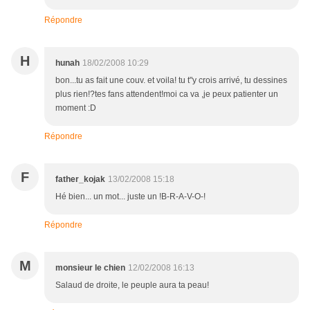
Répondre
H
hunah
18/02/2008 10:29
bon...tu as fait une couv. et voila! tu t"y crois arrivé, tu dessines
plus rien!?tes fans attendent!moi ca va ,je peux patienter un
moment :D
Répondre
F
father_kojak
13/02/2008 15:18
Hé bien... un mot... juste un !B-R-A-V-O-!
Répondre
M
monsieur le chien
12/02/2008 16:13
Salaud de droite, le peuple aura ta peau!