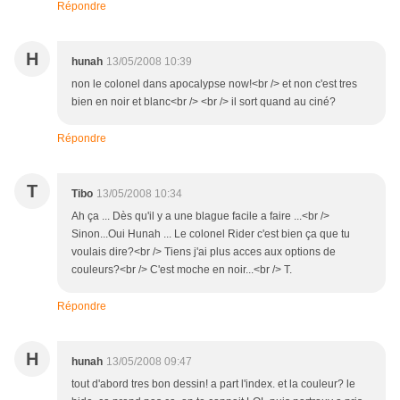
Répondre
H
hunah
13/05/2008 10:39
non le colonel dans apocalypse now!<br /> et non c'est tres
bien en noir et blanc<br /> <br /> il sort quand au ciné?
Répondre
T
Tibo
13/05/2008 10:34
Ah ça ... Dès qu'il y a une blague facile a faire ...<br />
Sinon...Oui Hunah ... Le colonel Rider c'est bien ça que tu
voulais dire?<br /> Tiens j'ai plus acces aux options de
couleurs?<br /> C'est moche en noir...<br /> T.
Répondre
H
hunah
13/05/2008 09:47
tout d'abord tres bon dessin! a part l'index. et la couleur? le