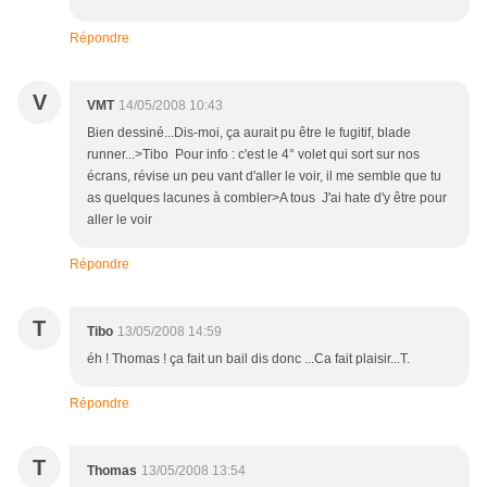
Répondre
V
VMT
14/05/2008 10:43
Bien dessiné...Dis-moi, ça aurait pu être le fugitif, blade
runner...>Tibo Pour info : c'est le 4° volet qui sort sur nos
écrans, révise un peu vant d'aller le voir, il me semble que tu
as quelques lacunes à combler>A tous J'ai hate d'y être pour
aller le voir
Répondre
T
Tibo
13/05/2008 14:59
éh ! Thomas ! ça fait un bail dis donc ...Ca fait plaisir...T.
Répondre
T
Thomas
13/05/2008 13:54