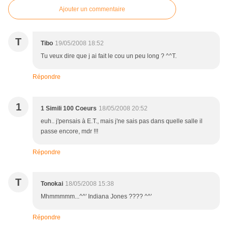
Ajouter un commentaire
T
Tibo
19/05/2008 18:52
Tu veux dire que j ai fait le cou un peu long ? ^^T.
Répondre
1
1 Simili 100 Coeurs
18/05/2008 20:52
euh.. j'pensais à E.T., mais j'ne sais pas dans quelle salle il
passe encore, mdr !!!
Répondre
T
Tonokai
18/05/2008 15:38
Mhmmmmm...^^' Indiana Jones ???? ^^'
Répondre