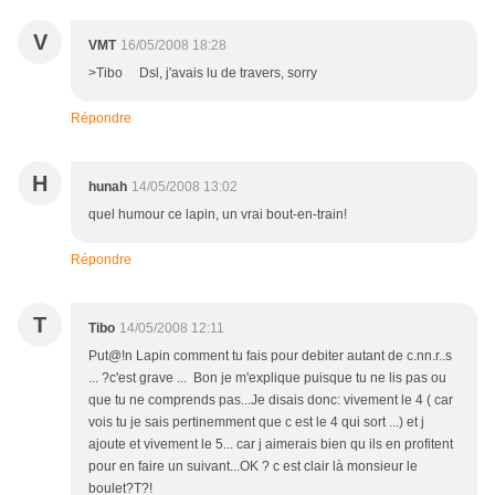
V
VMT
16/05/2008 18:28
>Tibo Dsl, j'avais lu de travers, sorry
Répondre
H
hunah
14/05/2008 13:02
quel humour ce lapin, un vrai bout-en-train!
Répondre
T
Tibo
14/05/2008 12:11
Put@!n Lapin comment tu fais pour debiter autant de c.nn.r..s
... ?c'est grave ... Bon je m'explique puisque tu ne lis pas ou
que tu ne comprends pas...Je disais donc: vivement le 4 ( car
vois tu je sais pertinemment que c est le 4 qui sort ...) et j
ajoute et vivement le 5... car j aimerais bien qu ils en profitent
pour en faire un suivant...OK ? c est clair là monsieur le
boulet?T?!