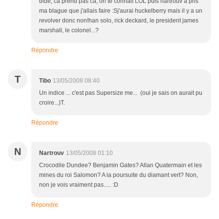
bide, ca prend pas ca, on te connait LOL puis nartrouv a pris
ma blague que j'allais faire :Sj'aurai huckelberry mais il y a un
revolver donc non!han solo, rick deckard, le president james
marshall, le colonel...?
Répondre
T
Tibo
13/05/2008 08:40
Un indice ... c'est pas Supersize me... (oui je sais on aurait pu
croire...)T.
Répondre
N
Nartrouv
13/05/2008 01:10
Crocodile Dundee? Benjamin Gates? Allan Quatermain et les
mines du roi Salomon? A la poursuite du diamant vert? Non,
non je vois vraiment pas..... :D
Répondre