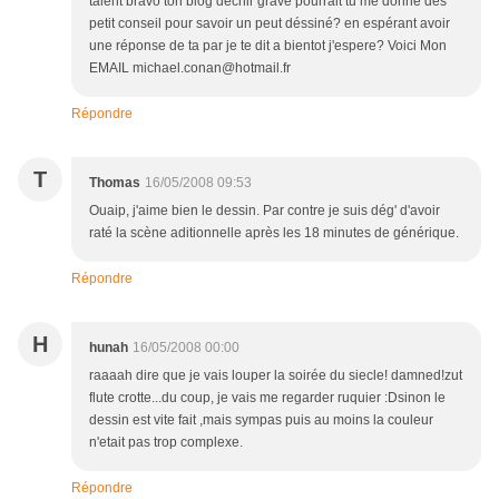
talent bravo ton blog déchir grave pourrait tu me donné des
petit conseil pour savoir un peut déssiné? en espérant avoir
une réponse de ta par je te dit a bientot j'espere? Voici Mon
EMAIL michael.conan@hotmail.fr
Répondre
T
Thomas
16/05/2008 09:53
Ouaip, j'aime bien le dessin. Par contre je suis dég' d'avoir
raté la scène aditionnelle après les 18 minutes de générique.
Répondre
H
hunah
16/05/2008 00:00
raaaah dire que je vais louper la soirée du siecle! damned!zut
flute crotte...du coup, je vais me regarder ruquier :Dsinon le
dessin est vite fait ,mais sympas puis au moins la couleur
n'etait pas trop complexe.
Répondre