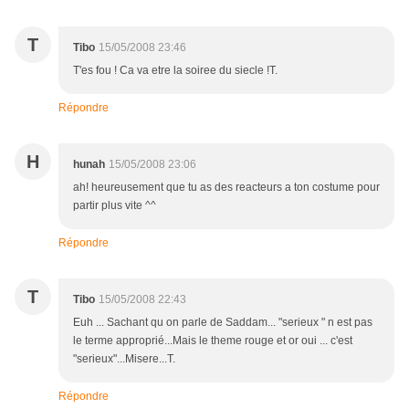
T
Tibo
15/05/2008 23:46
T'es fou ! Ca va etre la soiree du siecle !T.
Répondre
H
hunah
15/05/2008 23:06
ah! heureusement que tu as des reacteurs a ton costume pour
partir plus vite ^^
Répondre
T
Tibo
15/05/2008 22:43
Euh ... Sachant qu on parle de Saddam... "serieux " n est pas
le terme approprié...Mais le theme rouge et or oui ... c'est
"serieux"...Misere...T.
Répondre