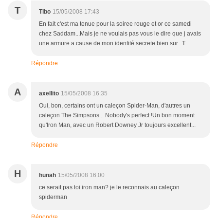
T
Tibo
15/05/2008 17:43
En fait c'est ma tenue pour la soiree rouge et or ce samedi
chez Saddam...Mais je ne voulais pas vous le dire que j avais
une armure a cause de mon identité secrete bien sur...T.
Répondre
A
axellito
15/05/2008 16:35
Oui, bon, certains ont un caleçon Spider-Man, d'autres un
caleçon The Simpsons... Nobody's perfect !Un bon moment
qu'Iron Man, avec un Robert Downey Jr toujours excellent...
Répondre
H
hunah
15/05/2008 16:00
ce serait pas toi iron man? je le reconnais au caleçon
spiderman
Répondre