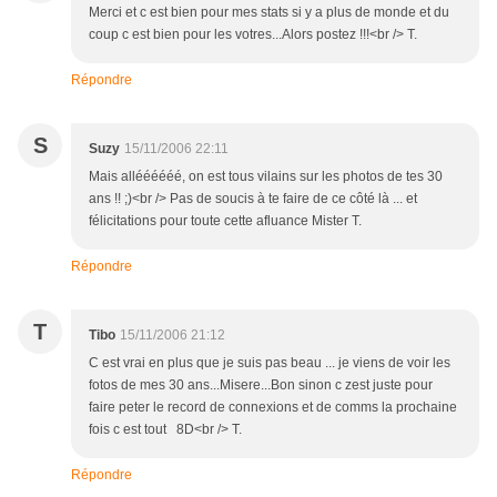
Merci et c est bien pour mes stats si y a plus de monde et du
coup c est bien pour les votres...Alors postez !!!<br /> T.
Répondre
S
Suzy
15/11/2006 22:11
Mais alléééééé, on est tous vilains sur les photos de tes 30
ans !! ;)<br /> Pas de soucis à te faire de ce côté là ... et
félicitations pour toute cette afluance Mister T.
Répondre
T
Tibo
15/11/2006 21:12
C est vrai en plus que je suis pas beau ... je viens de voir les
fotos de mes 30 ans...Misere...Bon sinon c zest juste pour
faire peter le record de connexions et de comms la prochaine
fois c est tout 8D<br /> T.
Répondre