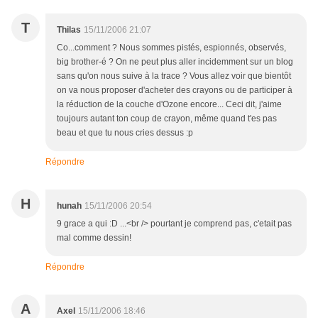
T
Thilas
15/11/2006 21:07
Co...comment ? Nous sommes pistés, espionnés, observés,
big brother-é ? On ne peut plus aller incidemment sur un blog
sans qu'on nous suive à la trace ? Vous allez voir que bientôt
on va nous proposer d'acheter des crayons ou de participer à
la réduction de la couche d'Ozone encore... Ceci dit, j'aime
toujours autant ton coup de crayon, même quand t'es pas
beau et que tu nous cries dessus :p
Répondre
H
hunah
15/11/2006 20:54
9 grace a qui :D ...<br /> pourtant je comprend pas, c'etait pas
mal comme dessin!
Répondre
A
Axel
15/11/2006 18:46