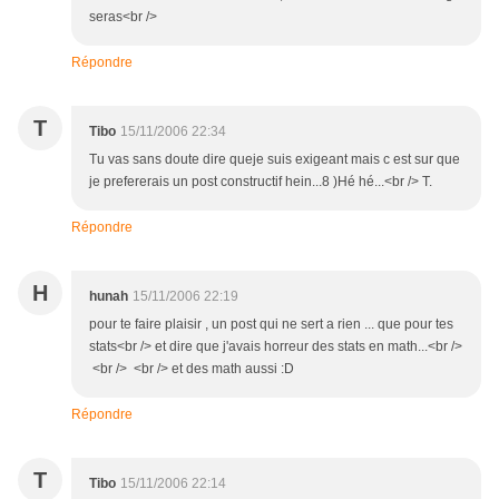
seras<br />
Répondre
T
Tibo
15/11/2006 22:34
Tu vas sans doute dire queje suis exigeant mais c est sur que
je prefererais un post constructif hein...8 )Hé hé...<br /> T.
Répondre
H
hunah
15/11/2006 22:19
pour te faire plaisir , un post qui ne sert a rien ... que pour tes
stats<br /> et dire que j'avais horreur des stats en math...<br />
<br /> <br /> et des math aussi :D
Répondre
T
Tibo
15/11/2006 22:14