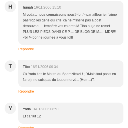
H
hunah
16/11/2006 15:10
M yoda... nous connaissons nous?<br /> par ailleur je n'aime
pas trop les gens qui cris, ca ne m'insite pas a post
denouveau... tempéré vos coleres M Tibo ou je ne remet
PLUS LES PIEDS DANS CE P..... DE BLOG DE M..... MDR!!!
<br /> bonne journée a vous lolll
Répondre
T
Tibo
16/11/2006 09:34
Ok Yoda t es le Maitre du SpamNickel ! ; DMais faut pas s en
faire jr ne suis pas du tout ennervé... (Hum...)T.
Répondre
Y
Yoda
16/11/2006 08:51
Et ca fait 12