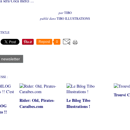
a sera Coca merci ...
par
TIBO
publié dans
TIBO ILLUSTRATIONS
RTICLE
Repost
0
a newsletter
SSI :
Trouvé C
Rider: Old, Pirates-
Le Bilog Tibo
ILOG
Caraibes.com
Illustrations !
ns !!