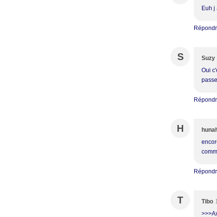
Euh j 
Répond
S
Suzy
Oui c'
passer
Répond
H
huna
encor
comme
Répond
T
Tibo
>>>Ax