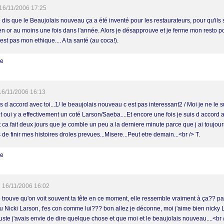
16/11/2006 17:25
e dis que le Beaujolais nouveau ça a été inventé pour les restaurateurs, pour qu'ils
 en or au moins une fois dans l'année. Alors je désapprouve et je ferme mon resto p
est pas mon ethique.... A ta santé (au coca!).
re
16/11/2006 16:13
s d accord avec toi...1/ le beaujolais nouveau c est pas interessant2 / Moi je ne le 
t oui y a effectivement un coté Larson/Saeba....Et encore une fois je suis d accord a
t ca fait deux jours que je comble un peu a la derniere minute parce que j ai toujour
de finir mes histoires droles prevues...Misere...Peut etre demain...<br /> T.
re
16/11/2006 16:02
e trouve qu'on voit souvent ta tête en ce moment, elle ressemble vraiment à ça?? pa
u Nicki Larson, t'es con comme lui??? bon allez je déconne, moi j'aime bien nicky
juste j'avais envie de dire quelque chose et que moi et le beaujolais nouveau....<br 