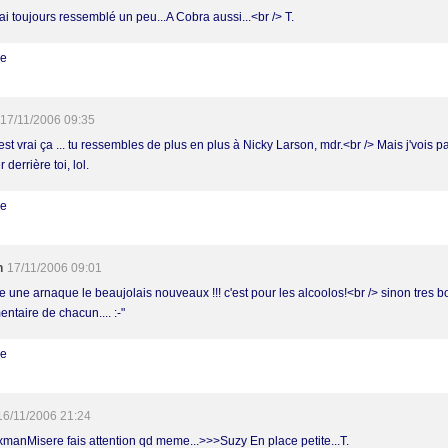
ai toujours ressemblé un peu...A Cobra aussi...<br /> T.
re
17/11/2006 09:35
est vrai ça ... tu ressembles de plus en plus à Nicky Larson, mdr.<br /> Mais j'vois 
 derrière toi, lol.
re
h
17/11/2006 09:01
e une arnaque le beaujolais nouveaux !!! c'est pour les alcoolos!<br /> sinon tres b
ntaire de chacun.... :-"
re
16/11/2006 21:24
manMisere fais attention qd meme...>>>Suzy En place petite...T.