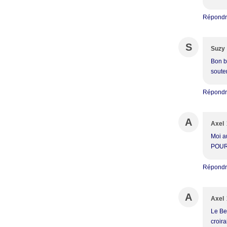
Répond
S
Suzy
Bon be
souten
Répond
A
Axel
Moi a
POUR 
Répond
A
Axel
Le Be
croira