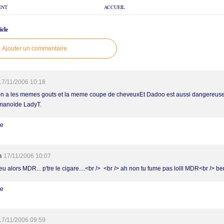
ENT
ACCUEIL
cle
Ajouter un commentaire
17/11/2006 10:18
 on a les memes gouts et la meme coupe de cheveuxEt Dadoo est aussi dangereus
manoïde LadyT.
re
h
17/11/2006 10:07
eu alors MDR... p'tre le cigare....<br /> <br /> ah non tu fume pas lolll MDR<br /> ben
re
17/11/2006 09:59