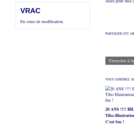
Alors pour moi c
VRAC
En cours de modification.
PARTAGER CET A
S'inscrire à l
VOUS AIMEREZ AU
20 ANS !!!! B
Tibo-Illustratio
C'est fou !