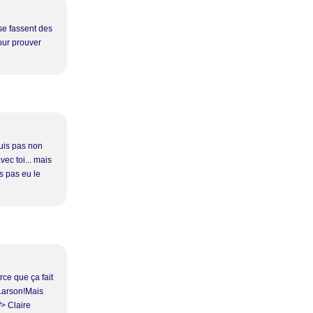
 se fassent des
our prouver
suis pas non
vec toi... mais
s pas eu le
rce que ça fait
 Larson!Mais
/> Claire