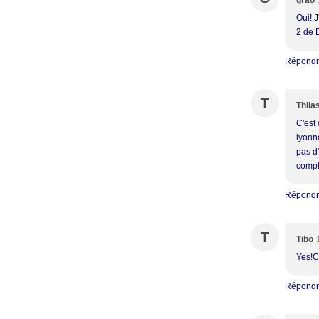
grao
Oui! J
2 de 
Répond
T
Thila
C'est
lyonna
pas d'
compl
Répond
T
Tibo
Yes!C
Répond