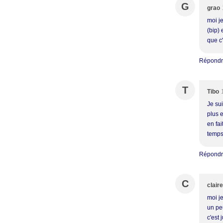
G
grao
moi j
(bip)
que c'
Répond
T
Tibo
Je sui
plus e
en fai
temps 
Répond
C
claire
moi j
un pe
c'est 