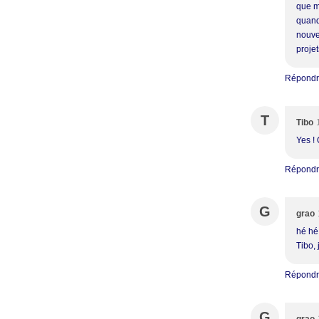
que ma
quand
nouve
projet
Répond
T
Tibo
Yes !
Répond
G
grao
hé hé 
Tibo, 
Répond
G