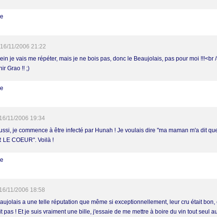
re
16/11/2006 21:22
in je vais me répéter, mais je ne bois pas, donc le Beaujolais, pas pour moi !!!<br /
ir Grao !! ;)
re
16/11/2006 19:34
ussi, je commence à être infecté par Hunah ! Je voulais dire "ma maman m'a dit que
LE COEUR". Voilà !
re
16/11/2006 18:58
aujolais a une telle réputation que même si exceptionnellement, leur cru était bon,
it pas ! Et je suis vraiment une bille, j'essaie de me mettre à boire du vin tout seul 