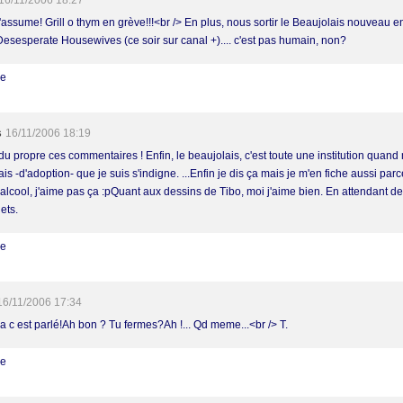
16/11/2006 18:27
'assume! Grill o thym en grève!!!<br /> En plus, nous sortir le Beaujolais nouveau e
Desesperate Housewives (ce soir sur canal +).... c'est pas humain, non?
re
s
16/11/2006 18:19
 du propre ces commentaires ! Enfin, le beaujolais, c'est toute une institution quan
is -d'adoption- que je suis s'indigne. ...Enfin je dis ça mais je m'en fiche aussi par
alcool, j'aime pas ça :pQuant aux dessins de Tibo, moi j'aime bien. En attendant des
ets.
re
16/11/2006 17:34
a c est parlé!Ah bon ? Tu fermes?Ah !... Qd meme...<br /> T.
re