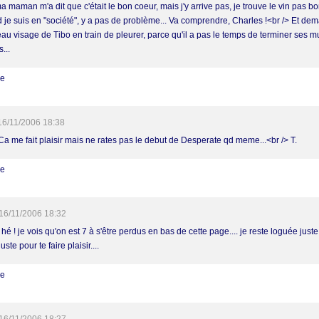
 maman m'a dit que c'était le bon coeur, mais j'y arrive pas, je trouve le vin pas bo
 je suis en "société", y a pas de problème... Va comprendre, Charles !<br /> Et dem
au visage de Tibo en train de pleurer, parce qu'il a pas le temps de terminer ses mu
s...
re
16/11/2006 18:38
 Ca me fait plaisir mais ne rates pas le debut de Desperate qd meme...<br /> T.
re
16/11/2006 18:32
hé ! je vois qu'on est 7 à s'être perdus en bas de cette page.... je reste loguée juste
juste pour te faire plaisir....
re