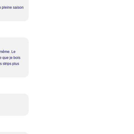
n pleine saison
d même. Le
ce que je bois
 strips plus