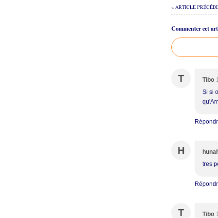
« ARTICLE PRÉCÉD
Commenter cet arti
T
Tibo
Si si
qu'Ar
Répond
H
huna
tres p
Répond
T
Tibo