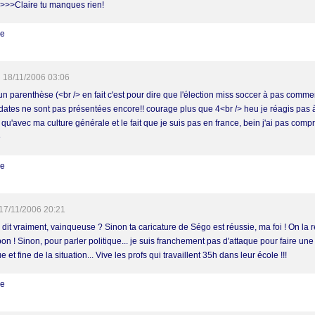
..>>>Claire tu manques rien!
re
18/11/2006 03:06
un parenthèse (<br /> en fait c'est pour dire que l'élection miss soccer à pas comme
dates ne sont pas présentées encore!! courage plus que 4<br /> heu je réagis pas à 
qu'avec ma culture générale et le fait que je suis pas en france, bein j'ai pas compris
e
re
17/11/2006 20:21
 dit vraiment, vainqueuse ? Sinon ta caricature de Ségo est réussie, ma foi ! On la 
bon ! Sinon, pour parler politique... je suis franchement pas d'attaque pour faire un
e et fine de la situation... Vive les profs qui travaillent 35h dans leur école !!!
re