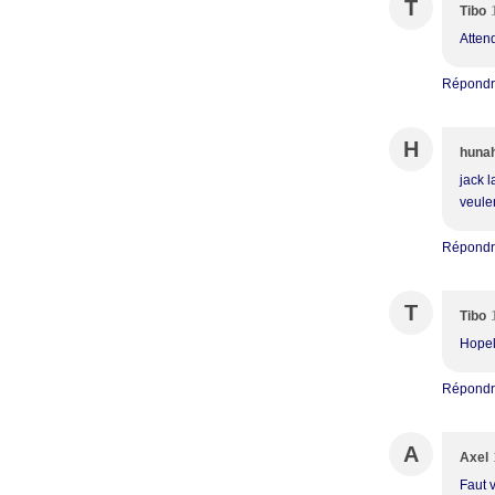
T
Tibo
Atten
Répond
H
huna
jack l
veulen
Répond
T
Tibo
Hopelà
Répond
A
Axel
Faut v