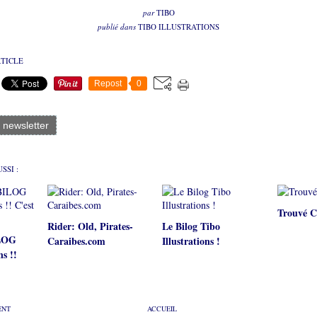
par
TIBO
publié dans
TIBO ILLUSTRATIONS
RTICLE
Repost
0
a newsletter
SSI :
Trouvé C
Rider: Old, Pirates-
Le Bilog Tibo
ILOG
Caraibes.com
Illustrations !
ns !!
ENT
ACCUEIL