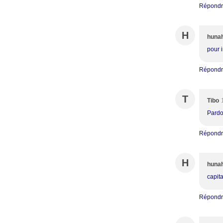
Répond
H
huna
pour i
Répond
T
Tibo
Pardo
Répond
H
huna
capita
Répond