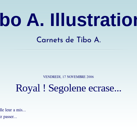
bo A. Illustrati
Carnets de Tibo A.
VENDREDI, 17 NOVEMBRE 2006
Royal ! Segolene ecrase...
le leur a mis...
ir passer...