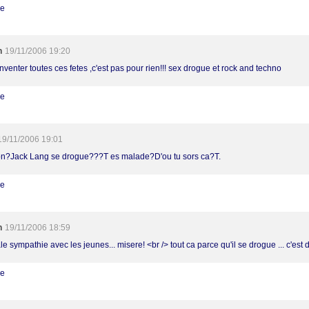
re
h
19/11/2006 19:20
nventer toutes ces fetes ,c'est pas pour rien!!! sex drogue et rock and techno
re
19/11/2006 19:01
n?Jack Lang se drogue???T es malade?D'ou tu sors ca?T.
re
h
19/11/2006 18:59
le sympathie avec les jeunes... misere! <br /> tout ca parce qu'il se drogue ... c'es
re