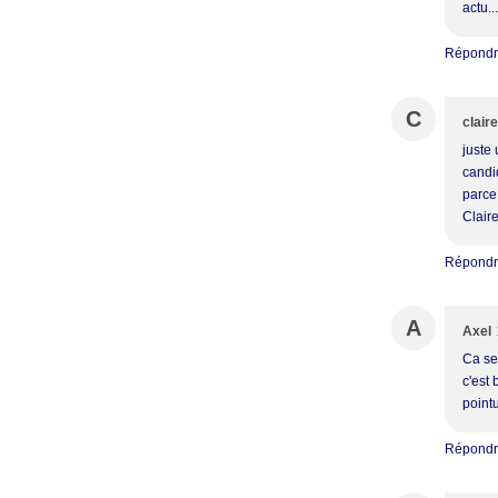
actu.
Répond
C
claire
juste 
candi
parce 
Clair
Répond
A
Axel
Ca se
c'est 
pointu
Répond