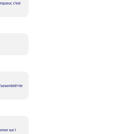
inqueur, c'est
.
l'assemblé!<br
onner sur l