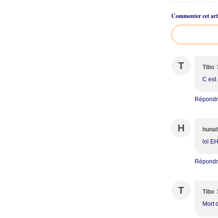
Commenter cet arti
T
Tibo
C est 
Répond
H
huna
lol E
Répond
T
Tibo
Mort d