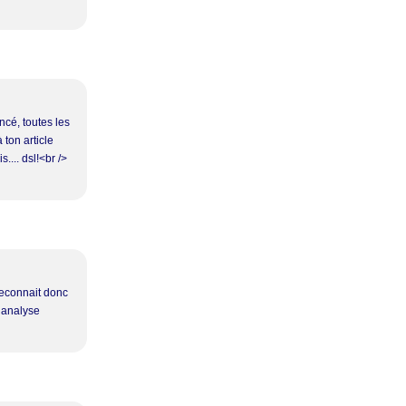
ncé, toutes les
ton article
.... dsl!<br />
reconnait donc
e analyse