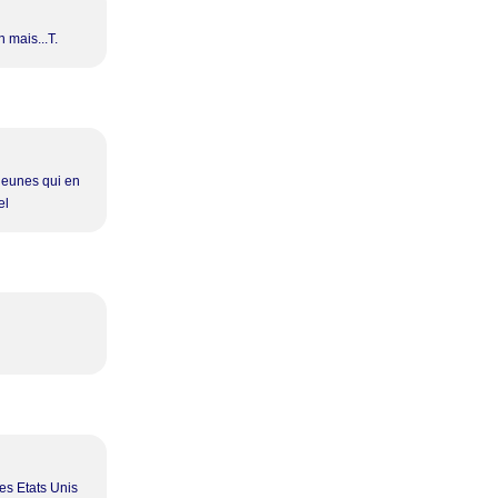
 mais...T.
s jeunes qui en
el
des Etats Unis