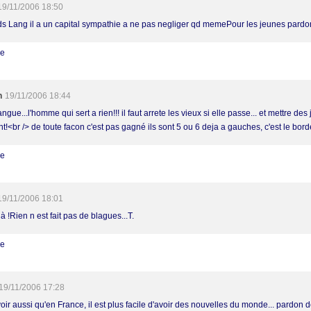
19/11/2006 18:50
ds Lang il a un capital sympathie a ne pas negliger qd memePour les jeunes pardon
re
h
19/11/2006 18:44
angue...l'homme qui sert a rien!!! il faut arrete les vieux si elle passe... et mettre de
t!<br /> de toute facon c'est pas gagné ils sont 5 ou 6 deja a gauches, c'est le bord
re
19/11/2006 18:01
 !Rien n est fait pas de blagues...T.
re
19/11/2006 17:28
oir aussi qu'en France, il est plus facile d'avoir des nouvelles du monde... pardon 