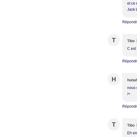
et ce 
Jack L
Répond
T
Tibo
C est 
Répond
H
huna
nous 
/>
Répond
T
Tibo
Eh en 