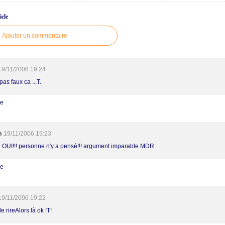
cle
Ajouter un commentaire
19/11/2006 19:24
pas faux ca ...T.
re
h
19/11/2006 19:23
H OUI!!! personne n'y a pensé!!! argument imparable MDR
re
19/11/2006 19:22
e rireAlors là ok !T!