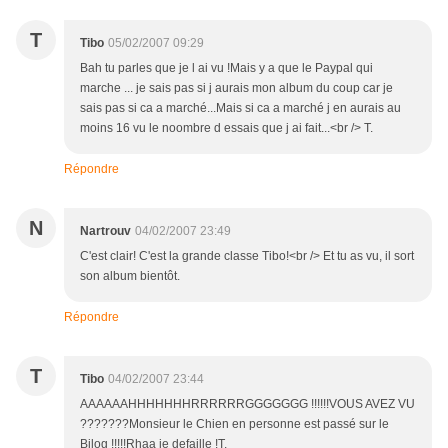
T
Tibo
05/02/2007 09:29
Bah tu parles que je l ai vu !Mais y a que le Paypal qui
marche ... je sais pas si j aurais mon album du coup car je
sais pas si ca a marché...Mais si ca a marché j en aurais au
moins 16 vu le noombre d essais que j ai fait...<br /> T.
Répondre
N
Nartrouv
04/02/2007 23:49
C'est clair! C'est la grande classe Tibo!<br /> Et tu as vu, il sort
son album bientôt.
Répondre
T
Tibo
04/02/2007 23:44
AAAAAAHHHHHHHRRRRRRGGGGGGG !!!!!!VOUS AVEZ VU
???????Monsieur le Chien en personne est passé sur le
Bilog !!!!!Rhaa je defaille !T.