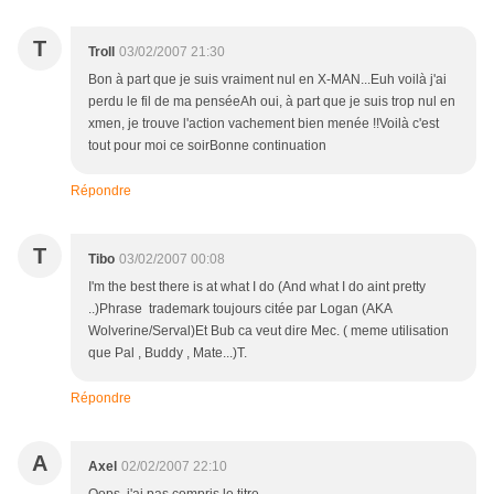
T
Troll
03/02/2007 21:30
Bon à part que je suis vraiment nul en X-MAN...Euh voilà j'ai
perdu le fil de ma penséeAh oui, à part que je suis trop nul en
xmen, je trouve l'action vachement bien menée !!Voilà c'est
tout pour moi ce soirBonne continuation
Répondre
T
Tibo
03/02/2007 00:08
I'm the best there is at what I do (And what I do aint pretty
..)Phrase trademark toujours citée par Logan (AKA
Wolverine/Serval)Et Bub ca veut dire Mec. ( meme utilisation
que Pal , Buddy , Mate...)T.
Répondre
A
Axel
02/02/2007 22:10