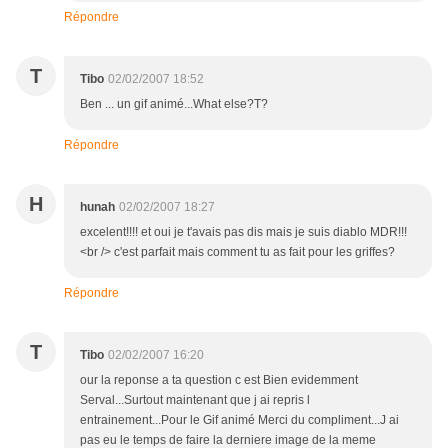
Répondre
T
Tibo
02/02/2007 18:52
Ben ... un gif animé...What else?T?
Répondre
H
hunah
02/02/2007 18:27
excelent!!!! et oui je t'avais pas dis mais je suis diablo MDR!!!
<br /> c'est parfait mais comment tu as fait pour les griffes?
Répondre
T
Tibo
02/02/2007 16:20
our la reponse a ta question c est Bien evidemment
Serval...Surtout maintenant que j ai repris l
entrainement...Pour le Gif animé Merci du compliment...J ai
pas eu le temps de faire la derniere image de la meme