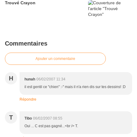
Trouvé Crayon
Commentaires
Ajouter un commentaire
H
hunah
06/02/2007 11:34
il est gentil ce "chien" :-" mais il n'a rien dis sur tes dessins! :D
Répondre
T
Tibo
06/02/2007 08:55
Oui ... C est pas gagné...<br /> T.