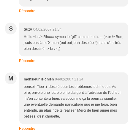
Répondre
S
Suzy
04/02/2007 21:34
Hello,<br /> Rhaaa sympa le "gif" comme tu dis ... ;)<br /> Bon,
j'suis pas fan d'X-men (oui oui, bah désolée !!) mais c'est très
bien dessiné ...<br /> ;)
Répondre
M
monsieur le chien
04/02/2007 21:24
bonsoir Tibo :) désolé pour tes problèmes techniques. Au
pire, envoie une lettre pleine d'argent à l'adresse de l'éditeur,
il s'en contentera bien, va et comme ça tu pourras signifier
une éventuelle demande particulière que je me ferai, bien
entendu, un plaisir de te réaliser. Merci de bien aimer mes
bêtises, c'est chouette.
Répondre