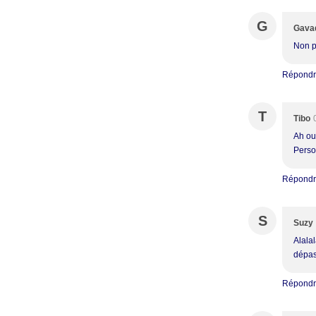
G
Gava
Non p
Répond
T
Tibo
Ah oui
Perso
Répond
S
Suzy
Alalal
dépas
Répond