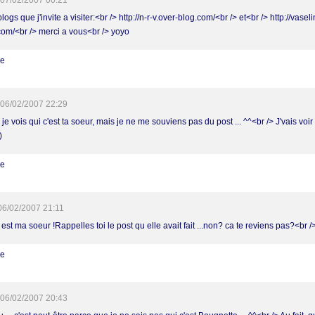
07/02/2007 00:21
 blogs que j'invite a visiter:<br /> http://n-r-v.over-blog.com/<br /> et<br /> http://vasel
com/<br /> merci a vous<br /> yoyo
re
06/02/2007 22:29
je vois qui c'est ta soeur, mais je ne me souviens pas du post ... ^^<br /> J'vais voir 
)
re
06/02/2007 21:11
est ma soeur !Rappelles toi le post qu elle avait fait ...non? ca te reviens pas?<br />
re
06/02/2007 20:43