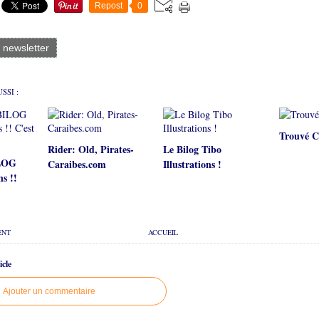
Repost
0
a newsletter
SSI :
Trouvé C
Rider: Old, Pirates-
Le Bilog Tibo
ILOG
Caraibes.com
Illustrations !
ns !!
ENT
ACCUEIL
cle
Ajouter un commentaire