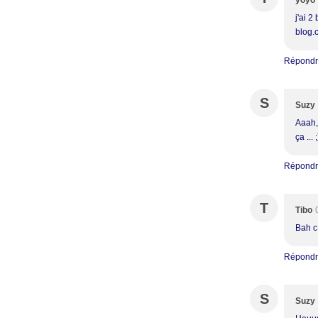
yoyo
j'ai 2
blog.
Répond
S
Suzy
Aaah, 
ça ... ;
Répond
T
Tibo
Bah c 
Répond
S
Suzy