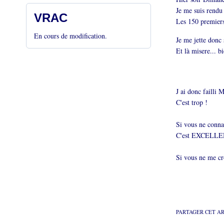
Je me suis rendu 
VRAC
Les 150 premiers 
En cours de modification.
Je me jette donc s
Et là misere... b
J ai donc failli 
C'est trop !
Si vous ne conna
C'est EXCELLE
Si vous ne me cr
PARTAGER CET A