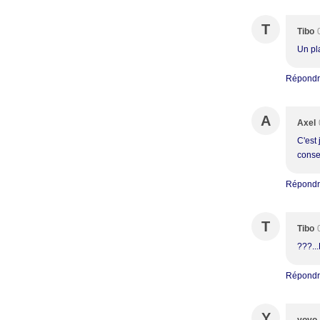
T
Tibo
Un pla
Répond
A
Axel
C'est 
consei
Répond
T
Tibo
???...
Répond
Y