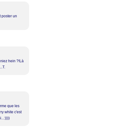
t poster un
niez hein ?!Là
..T.
irme que les
ry white c'est
..:))))