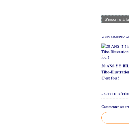
S'inscrire à l
VOUS AIMEREZ AU
20 ANS !!!! B
Tibo-Illustratio
C'est fou !
« ARTICLE PRÉCÉD
Commenter cet arti