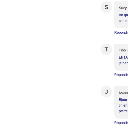
S
Suzy
Ah qua
comm' 
Répond
T
Tibo
Eh ! 
je pa
Répond
J
joann
Bjour
chiens
ptetre
Répond