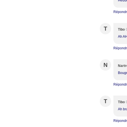
Heuuu 
Répond
T
Tibo
Ah AH 
Répond
N
Nartr
Bougn
Répond
T
Tibo
Ah bra
Répond