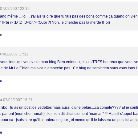
07/02/2007 22:19
nd même ... lol ... j'allais te dire que tu fais pas des bons comme ça quand on vien
!!<br /> :D :D :D<br /> (Quoi ?! Non, je cherche pas la merde !! lol)
re
07/02/2007 17:32
A vous tous qui venez sur mon blog Bien entendu je suis TRES heureux que vous ve
rle de Mr Le Chien mais ca n empeche pas...Ce blog ne serait rien sans vous tous ! .
re
a
07/02/2007 15:27
 Tibo , tu as un post de vedettes mais aussi d'une belge....ca compte???? Et je conf
 parlent (mon cher hunah) , le mien dit distinctement "maman" !!! Mais il s'appel bar
 pour ca...jsuis sure qu'il chantera un jour , et meme qu'il te laissera un post lui aussi.
re