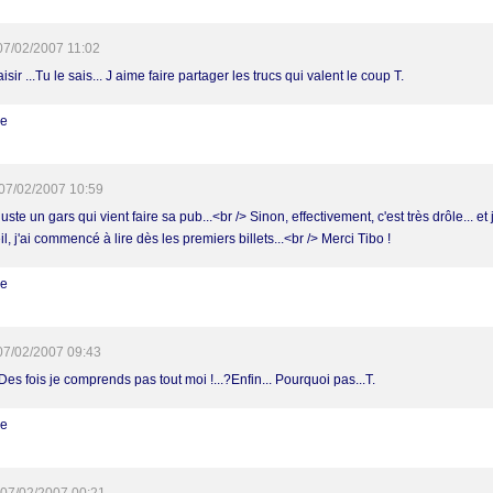
07/02/2007 11:02
isir ...Tu le sais... J aime faire partager les trucs qui valent le coup T.
re
07/02/2007 10:59
juste un gars qui vient faire sa pub...<br /> Sinon, effectivement, c'est très drôle... et j
l, j'ai commencé à lire dès les premiers billets...<br /> Merci Tibo !
re
07/02/2007 09:43
Des fois je comprends pas tout moi !...?Enfin... Pourquoi pas...T.
re