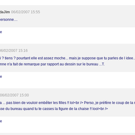
daJim
06/02/2007 15:55
ersonne....
re
06/02/2007 15:16
 ? tiens ? pourtant elle est assez moche... mais je suppose que tu parles de l idee...
nne n'a fait de remarque par rapport au dessin sur le bureau ...T.
re
06/02/2007 15:00
a ... pas bien de vouloir embêter les filles !! lol<br /> Perso, je préfère le coup de la
se du bureau quand tu te casses la figure de la chaise !! lool<br />
re