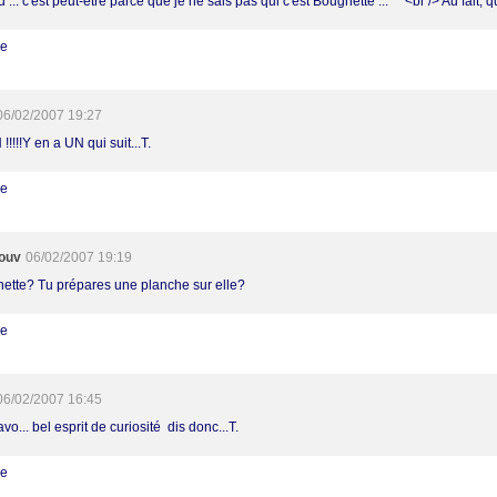
... c'est peut-être parce que je ne sais pas qui c'est Bougnette ... ^^<br /> Au fait, qu
re
06/02/2007 19:27
!!!!!Y en a UN qui suit...T.
re
ouv
06/02/2007 19:19
ette? Tu prépares une planche sur elle?
re
06/02/2007 16:45
vo... bel esprit de curiosité dis donc...T.
re