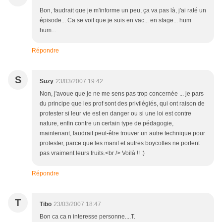
Bon, faudrait que je m'informe un peu, ça va pas là, j'ai raté un
épisode... Ca se voit que je suis en vac... en stage... hum
hum...
Répondre
S
Suzy
23/03/2007 19:42
Non, j'avoue que je ne me sens pas trop concernée ... je pars
du principe que les prof sont des privilégiés, qui ont raison de
protester si leur vie est en danger ou si une loi est contre
nature, enfin contre un certain type de pédagogie,
maintenant, faudrait peut-être trouver un autre technique pour
protester, parce que les manif et autres boycottes ne portent
pas vraiment leurs fruits.<br /> Voilà !! :)
Répondre
T
Tibo
23/03/2007 18:47
Bon ca ca n interesse personne....T.