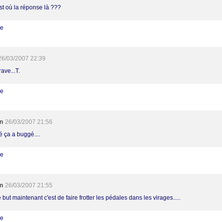
est où la réponse là ???
re
26/03/2007 22:39
ave...T.
re
n
26/03/2007 21:56
é ça a buggé....
re
n
26/03/2007 21:55
 but maintenant c'est de faire frotter les pédales dans les virages.....
re