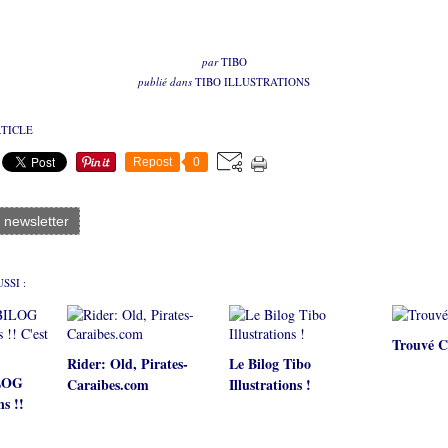
par
TIBO
publié dans
TIBO ILLUSTRATIONS
RTICLE
Repost
0
a newsletter
SSI :
Trouvé C
Rider: Old, Pirates-
Le Bilog Tibo
ILOG
Caraibes.com
Illustrations !
ns !!