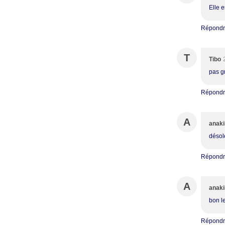
Elle 
Répond
T
Tibo
pas gr
Répond
A
anaki
désol
Répond
A
anaki
bon le
Répond