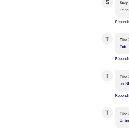
S
Suzy
Le ba
Répond
T
Tibo
Euh ..
Répond
T
Tibo
un IN
Répond
T
Tibo
Un in