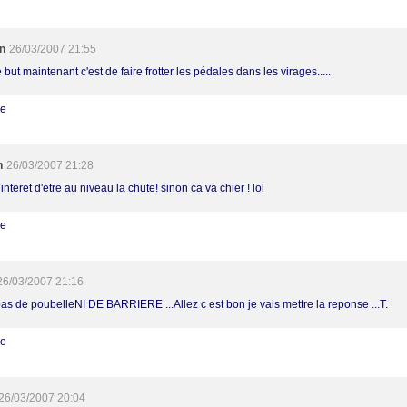
n
26/03/2007 21:55
 but maintenant c'est de faire frotter les pédales dans les virages.....
re
h
26/03/2007 21:28
 interet d'etre au niveau la chute! sinon ca va chier ! lol
re
26/03/2007 21:16
as de poubelleNI DE BARRIERE ...Allez c est bon je vais mettre la reponse ...T.
re
26/03/2007 20:04