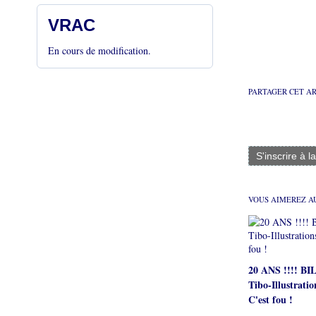
VRAC
En cours de modification.
PARTAGER CET A
S'inscrire à l
VOUS AIMEREZ AU
20 ANS !!!! B
Tibo-Illustratio
C'est fou !