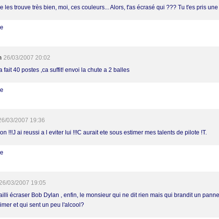
e les trouve très bien, moi, ces couleurs... Alors, t'as écrasé qui ??? Tu t'es pris un
re
h
26/03/2007 20:02
 fait 40 postes ,ca suffit! envoi la chute a 2 balles
re
26/03/2007 19:36
n !!!J ai reussi a l eviter lui !!!C aurait ete sous estimer mes talents de pilote !T.
re
26/03/2007 19:05
ailli écraser Bob Dylan , enfin, le monsieur qui ne dit rien mais qui brandit un pan
imer et qui sent un peu l'alcool?