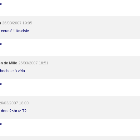
re
h
26/03/2007 19:05
s ecrasé!!! fasciste
re
en de Mille
26/03/2007 18:51
hochote à vélo
re
26/03/2007 18:00
t donc?<br /> T?
re