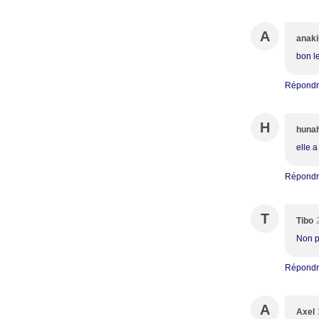
A
anaki
bon le
Répond
H
huna
elle a
Répond
T
Tibo
Non p
Répond
A
Axel