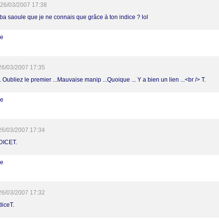
26/03/2007 17:38
ba saoule que je ne connais que grâce à ton indice ? lol
re
26/03/2007 17:35
. Oubliez le premier ...Mauvaise manip ...Quoique ... Y a bien un lien ...<br /> T.
re
26/03/2007 17:34
DICET.
re
26/03/2007 17:32
diceT.