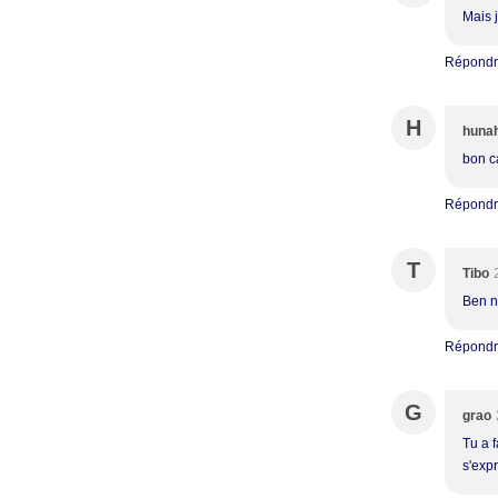
Mais j
Répond
H
huna
bon ca
Répond
T
Tibo
Ben no
Répond
G
grao
Tu a f
s'expr