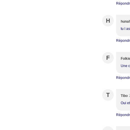
Répond
H
huna
tu l a
Répond
F
Folki
Une c
Répond
T
Tibo
Oui e
Répond