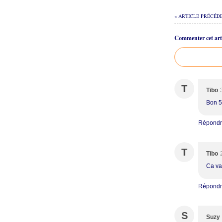
« ARTICLE PRÉCÉD
Commenter cet arti
T
Tibo
Bon 5
Répond
T
Tibo
Ca va 
Répond
S
Suzy