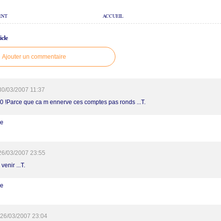
ENT
ACCUEIL
cle
Ajouter un commentaire
30/03/2007 11:37
0 !Parce que ca m ennerve ces comptes pas ronds ...T.
re
26/03/2007 23:55
venir ...T.
re
26/03/2007 23:04