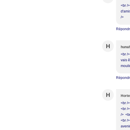
<br />
d'amis
/>
Répond
H
huna
<br />
vais ê
moulin
Répond
H
Hort
<br />
<br />
/> <b
<br /
aveni