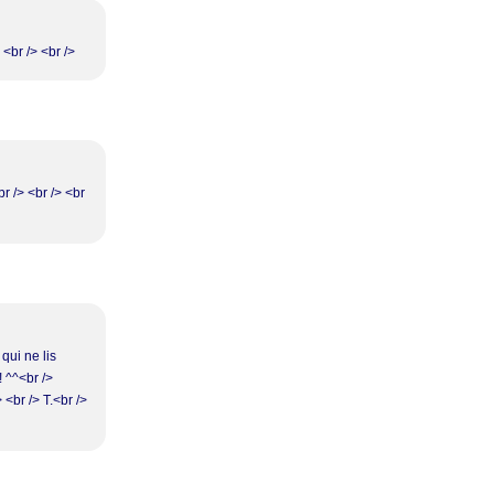
 <br /> <br />
br /> <br /> <br
qui ne lis
 ^^<br />
 <br /> T.<br />