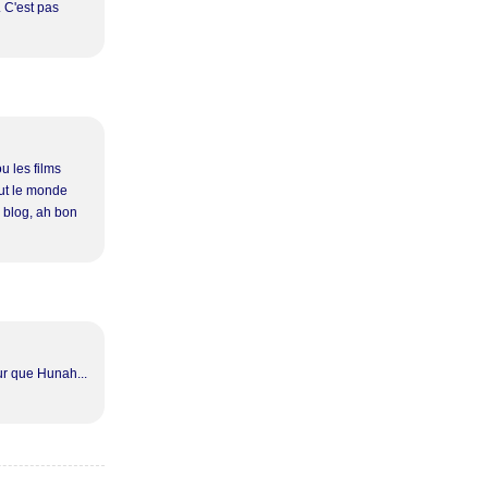
. C'est pas
u les films
tout le monde
n blog, ah bon
ur que Hunah...