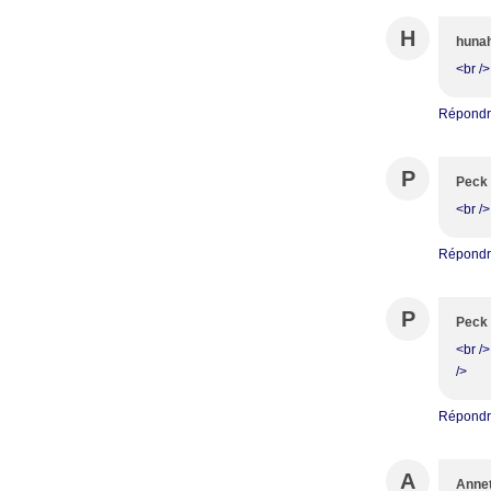
H
huna
<br />
Répond
P
Peck
<br />
Répond
P
Peck
<br />
/>
Répond
A
Anne