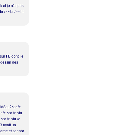
k et je n'ai pas
br /> <br /> <br
i sur FB donc je
e dessin des
d'idées?<br />
r /> <br /> <br
<br /> <br />
B avait un
derne et son<br