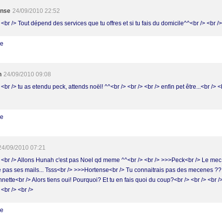
ense
24/09/2010 22:52
 <br /> Tout dépend des services que tu offres et si tu fais du domicile^^<br /> <br />
re
h
24/09/2010 09:08
 <br /> tu as etendu peck, attends noël! ^^<br /> <br /> <br /> enfin pet être...<br /> <
re
24/09/2010 07:21
> <br /> Allons Hunah c'est pas Noel qd meme ^^<br /> <br /> >>>Peck<br /> Le mec 
pas ses mails... Tsss<br /> >>>Hortense<br /> Tu connaitrais pas des mecenes ??!
ette<br /> Alors tiens oui! Pourquoi? Et tu en fais quoi du coup?<br /> <br /> <br />
 <br /> <br />
re