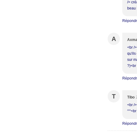
/> cré
beau l
Répond
A
Axm
<br />
qu'ils
sur ma
?)<br 
Répond
T
Tibo
<br /
^^<br 
Répond