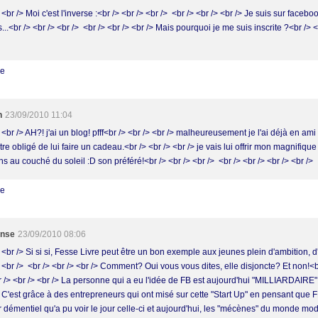
 <br /> Moi c'est l'inverse :<br /> <br /> <br /> <br /> <br /> <br /> Je suis sur faceboo
...<br /> <br /> <br /> <br /> <br /> <br /> Mais pourquoi je me suis inscrite ?<br /> <
re
h
23/09/2010 11:04
 <br /> AH?! j'ai un blog! pfff<br /> <br /> <br /> malheureusement je l'ai déjà en am
tre obligé de lui faire un cadeau.<br /> <br /> <br /> je vais lui offrir mon magnifiqu
s au couché du soleil :D son préféré!<br /> <br /> <br /> <br /> <br /> <br /> <br />
re
ense
23/09/2010 08:06
 <br /> Si si si, Fesse Livre peut être un bon exemple aux jeunes plein d'ambition, 
 <br /> <br /> <br /> <br /> Comment? Oui vous vous dites, elle disjoncte? Et non!<b
r /> <br /> <br /> La personne qui a eu l'idée de FB est aujourd'hui "MILLIARDAIRE".
> C'est grâce à des entrepreneurs qui ont misé sur cette "Start Up" en pensant que F
r démentiel qu'a pu voir le jour celle-ci et aujourd'hui, les "mécènes" du monde mo