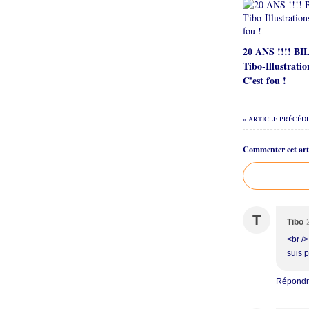
20 ANS !!!! B
Tibo-Illustratio
C'est fou !
« ARTICLE PRÉCÉD
Commenter cet arti
T
Tibo
<br /
suis p
Répond