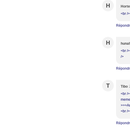
H
Hort
<br />
Répond
H
huna
<br />
/>
Répond
T
Tibo
<br /
meme 
>>>Ann
<br />
Répond