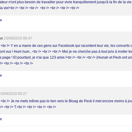
ateur n'ont plus besoin de travailler pour vivre tranquillement jusqu'à la fin de la vie
a vie!<br /> <br /> <br /> <br /> <br /> <br /> <br />
re
an
23/09/2010 00:47
 <br /> Y en a marre de ces gens sur Facebook qui racontent leur vie, les concerts o
 ont vus ! Hum hum...<br /> <br /> <br /> Moi je ne cherche pas à tout prix à inviter 
 page ! Et pourtant, je n'ai que 123 amis !<br /> <br /> <br /> (Hunah et Peck ont u
/> <br /> <br /> <br />
re
23/09/2010 00:27
> <br /> Je ne mets même pas le lien vers le Bloag de Peck il met encore moins à jo
/> <br /> T.<br /> <br /> <br /> <br />
re