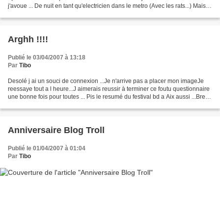
j'avoue ... De nuit en tant qu'electricien dans le metro (Avec les rats...) Mais
surtout comble...
Arghh !!!!
Publié le 03/04/2007 à 13:18
Par
Tibo
Desolé j ai un souci de connexion ...Je n'arrive pas a placer mon imageJe
reessaye tout a l heure...J aimerais reussir à terminer ce foutu questionnaire
une bonne fois pour toutes ... Pis le resumé du festival bd a Aix aussi ...Bref
ca arrive asap .....
Anniversaire Blog Troll
Publié le 01/04/2007 à 01:04
Par
Tibo