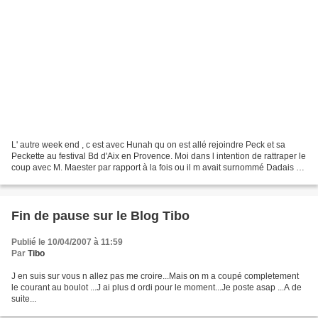
L' autre week end , c est avec Hunah qu on est allé rejoindre Peck et sa
Peckette au festival Bd d'Aix en Provence. Moi dans l intention de rattraper le
coup avec M. Maester par rapport à la fois ou il m avait surnommé Dadais en
esperant l amadouer avec...
Fin de pause sur le Blog Tibo
Publié le 10/04/2007 à 11:59
Par
Tibo
J en suis sur vous n allez pas me croire...Mais on m a coupé completement
le courant au boulot ...J ai plus d ordi pour le moment...Je poste asap ...A de
suite...