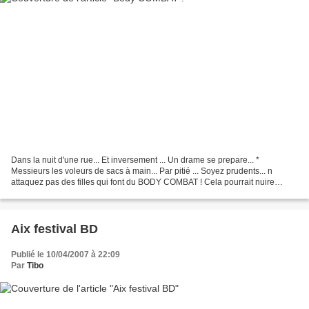
Dans la nuit d'une rue... Et inversement ... Un drame se prepare... *
Messieurs les voleurs de sacs à main... Par pitié ... Soyez prudents... n
attaquez pas des filles qui font du BODY COMBAT ! Cela pourrait nuire
gravement a votre santé... ..............
Aix festival BD
Publié le 10/04/2007 à 22:09
Par
Tibo