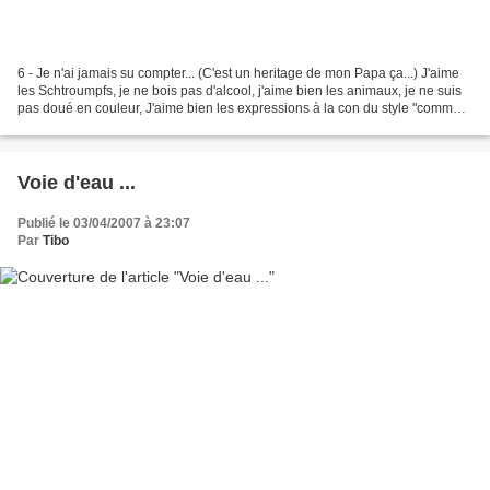
6 - Je n'ai jamais su compter... (C'est un heritage de mon Papa ça...) J'aime
les Schtroumpfs, je ne bois pas d'alcool, j'aime bien les animaux, je ne suis
pas doué en couleur, J'aime bien les expressions à la con du style "comme
je dis toujours...",...
Voie d'eau ...
Publié le 03/04/2007 à 23:07
Par
Tibo