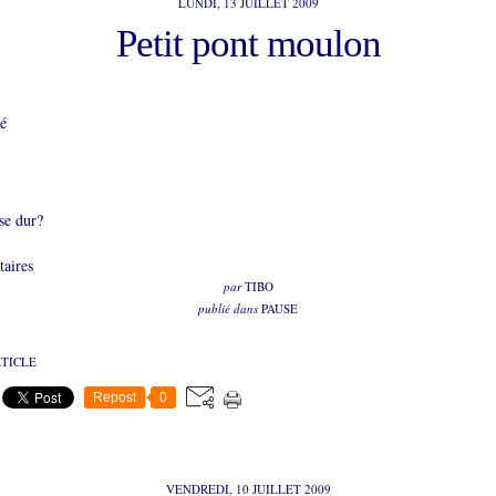
LUNDI, 13 JUILLET 2009
Petit pont moulon
ié
se dur?
aires
par
TIBO
publié dans
PAUSE
RTICLE
Repost
0
VENDREDI, 10 JUILLET 2009