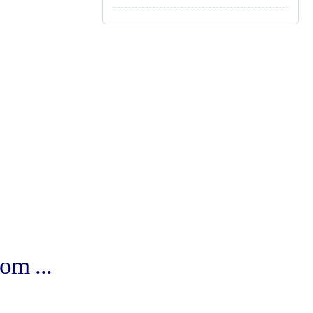
om ...