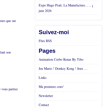
Expo Hugo Pratt, La Manufacture, Aix en Provence, Mai 2026
- 1
juin 2026
eurs que sur
Suivez-moi
Flux RSS
Pages
lant son
Animation Corbo Renar By Tibo
Jeu Mario ! Donkey Kong ! Jeux vidéos Rétro !
Links
Ma premiere couv'
e vous partiez
Newsletter
Contact