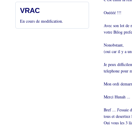
VRAC
Ouéééé !!!
En cours de modification.
Avec son lot de n
votre Bilog prefe
Nonobstant,
(oui car il y a un
Je peux difficil
telephone pour m
Mon ordi demarre
Merci Hunah ...
Bref ... J'essaie
tous et desertiez 
Oui vous les 3 là 