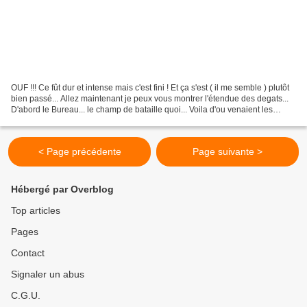
OUF !!! Ce fût dur et intense mais c'est fini ! Et ça s'est ( il me semble ) plutôt
bien passé... Allez maintenant je peux vous montrer l'étendue des degats...
D'abord le Bureau... le champ de bataille quoi... Voila d'ou venaient les
mains et les yeux...
< Page précédente
Page suivante >
Hébergé par Overblog
Top articles
Pages
Contact
Signaler un abus
C.G.U.