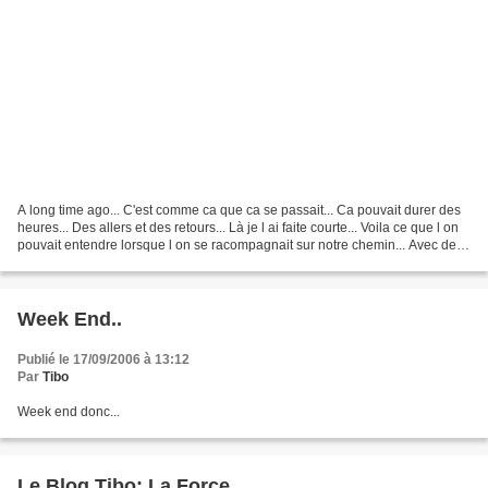
A long time ago... C'est comme ca que ca se passait... Ca pouvait durer des
heures... Des allers et des retours... Là je l ai faite courte... Voila ce que l on
pouvait entendre lorsque l on se racompagnait sur notre chemin... Avec de l
imagination, vous...
Week End..
Publié le 17/09/2006 à 13:12
Par
Tibo
Week end donc...
Le Blog Tibo: La Force