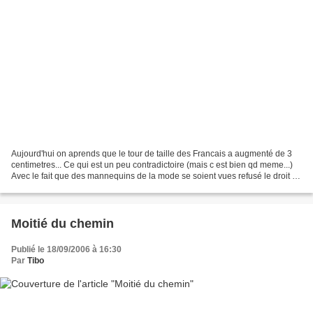
Aujourd'hui on aprends que le tour de taille des Francais a augmenté de 3
centimetres... Ce qui est un peu contradictoire (mais c est bien qd meme...)
Avec le fait que des mannequins de la mode se soient vues refusé le droit de
defiler car jugées trop...
Moitié du chemin
Publié le 18/09/2006 à 16:30
Par
Tibo