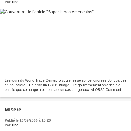
Par
Tibo
Les tours du World Trade Center, lorsqu elles se sont effondrées Sont parties
en poussiere... Ca a fait un GROS nuage... Le gouvernement americain a
certifié que ce nuage n etait en aucun cas dangereux. ALORS? Comment se
fait il que les Héros américains:...
Misere...
Publié le 13/09/2006 à 10:20
Par
Tibo