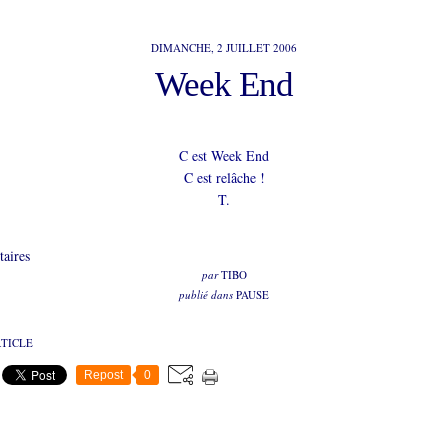
DIMANCHE, 2 JUILLET 2006
Week End
C est Week End
C est relâche !
T.
aires
par
TIBO
publié dans
PAUSE
RTICLE
Repost
0