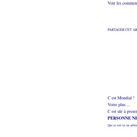
Voir les comment
PARTAGER CET A
C est Mondial !
Voire plus ...
C est sûr à presen
PERSONNE NE
Que ce soit ici ou ailleu