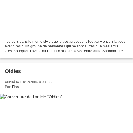
Toujours dans le même style que le post precedent Tout ca vient en fait des
aventures d' un groupe de personnes qui ne sont autres que mes amis ...
C'est pourquoi J avais fait PLEIN d'histoires avec entre autre Saddam : Le
DARK Je n ai jamais perdu cette...
Oldies
Publié le 13/12/2006 à 23:06
Par
Tibo