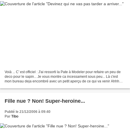
Voià ... C' est officiel : J'ai ressorti la Pate à Modeler pour refaire un peu de
deco pour le sapin... Je vous montre ca incessament sous peu... Là c'est
mon bureau deja encombré avec un petit aperçu de ce qui va venir Ahhh
ces couleurs qui chatoyent......
Fille nue ? Non! Super-heroine...
Publié le 21/12/2006 à 09:40
Par
Tibo