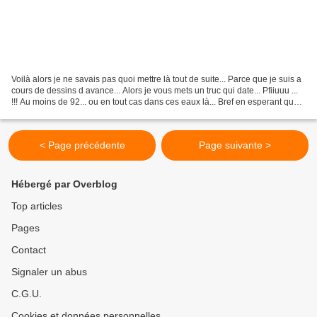
Voilà alors je ne savais pas quoi mettre là tout de suite... Parce que je suis a
cours de dessins d avance... Alors je vous mets un truc qui date... Pfiiuuu ...
!!! Au moins de 92... ou en tout cas dans ces eaux là... Bref en esperant que
ca vous plaira...
< Page précédente
Page suivante >
Hébergé par Overblog
Top articles
Pages
Contact
Signaler un abus
C.G.U.
Cookies et données personnelles