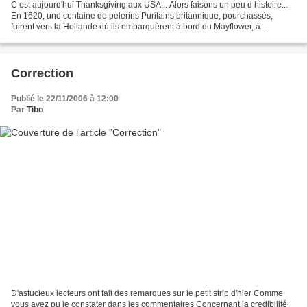
C est aujourd'hui Thanksgiving aux USA... Alors faisons un peu d histoire...
En 1620, une centaine de pèlerins Puritains britannique, pourchassés,
fuirent vers la Hollande où ils embarquèrent à bord du Mayflower, à
destination de la Virginie. En décembre...
Correction
Publié le 22/11/2006 à 12:00
Par
Tibo
D'astucieux lecteurs ont fait des remarques sur le petit strip d'hier Comme
vous avez pu le constater dans les commentaires Concernant la credibilité