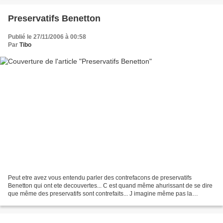
Preservatifs Benetton
Publié le 27/11/2006 à 00:58
Par
Tibo
Peut etre avez vous entendu parler des contrefacons de preservatifs
Benetton qui ont ete decouvertes... C est quand même ahurissant de se dire
que même des preservatifs sont contrefaits... J imagine même pas la
mauvaise qualité du truc... C est un coup...