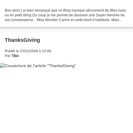
Bon alors j ai bien remarqué que ce Blog manque atrocement de filles nues
ou en petit string Du coup je me permet de dessiner une Super Heroine de
ma connaissance... Miss Wonder Carine en petit short d habitude. Mais
apres 18 Heures elle revet sa tenue...
ThanksGiving
Publié le 23/11/2006 à 12:06
Par
Tibo