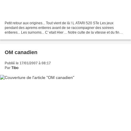
Petit retour aux origines... Tout vient de là ! L ATARI 520 STe Les jeux
pendant des aprems entieres avant de se raccompagner des soirees
entieres... Les surnoms... C' etait Hier ... Notre culte de la vitesse et du fin
pilotage viens de là ! (Bon quand...
OM canadien
Publié le 17/01/2007 à 08:17
Par
Tibo