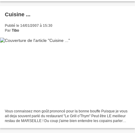
Cuisine ...
Publié le 14/01/2007 à 15:30
Par
Tibo
Vous connaissez mon goût prononcé pour la bonne bouffe Puisque je vous
ait deja souvent parlé du restaurant "Le Grill o'Thym" Peut être LE meilleur
restau de MARSEILLE ! Du coup j'aime bien entendre les copains parler
cuisine ... Ca me donne envie de...