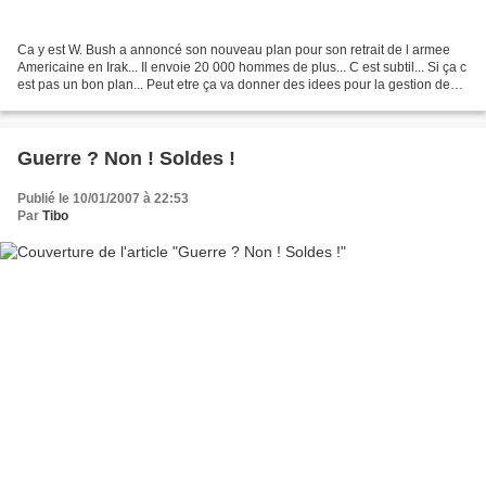
Ca y est W. Bush a annoncé son nouveau plan pour son retrait de l armee
Americaine en Irak... Il envoie 20 000 hommes de plus... C est subtil... Si ça c
est pas un bon plan... Peut etre ça va donner des idees pour la gestion des
retraites à Villepin....
Guerre ? Non ! Soldes !
Publié le 10/01/2007 à 22:53
Par
Tibo