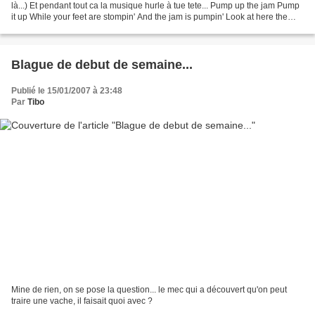
là...) Et pendant tout ca la musique hurle à tue tete... Pump up the jam Pump
it up While your feet are stompin' And the jam is pumpin' Look at here the
crowd is jumpin' Pump it...
Blague de debut de semaine...
Publié le 15/01/2007 à 23:48
Par
Tibo
Mine de rien, on se pose la question... le mec qui a découvert qu'on peut
traire une vache, il faisait quoi avec ?