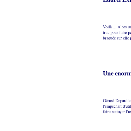
Voilà ... Alors 
truc pour faire p
braquée sur elle 
Une enorme
Gérard Depardieu 
l'empêchait d'util
faire nettoyer l'av