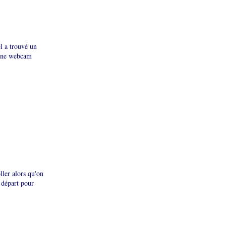
l a trouvé un
à une webcam
ller alors qu'on
e départ pour