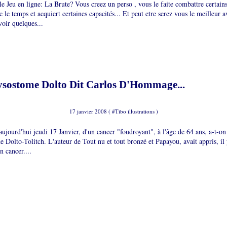
e Jeu en ligne: La Brute? Vous creez un perso , vous le faite combattre certains 
 le temps et acquiert certaines capacités... Et peut etre serez vous le meilleur a
oir quelques...
sostome Dolto Dit Carlos D'Hommage...
17 janvier 2008 ( #
Tibo illustrations
)
aujourd'hui jeudi 17 Janvier, d'un cancer "foudroyant", à l'âge de 64 ans, a-t-on
e Dolto-Tolitch. L'auteur de Tout nu et tout bronzé et Papayou, avait appris, il
un cancer....