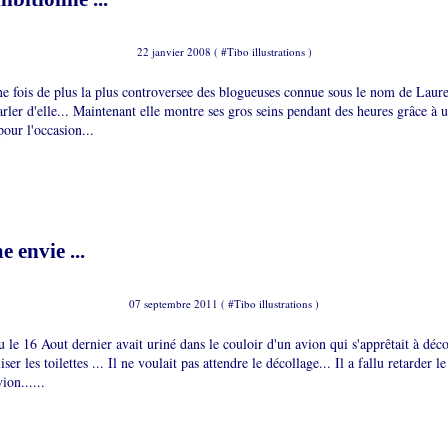
22 janvier 2008 ( #
Tibo illustrations
)
une fois de plus la plus controversee des blogueuses connue sous le nom de Laure
arler d'elle... Maintenant elle montre ses gros seins pendant des heures grâce 
pour l'occasion...
 envie ...
07 septembre 2011 ( #
Tibo illustrations
)
le 16 Aout dernier avait uriné dans le couloir d'un avion qui s'apprêtait à déco
iser les toilettes ... Il ne voulait pas attendre le décollage... Il a fallu retarder l
ion......