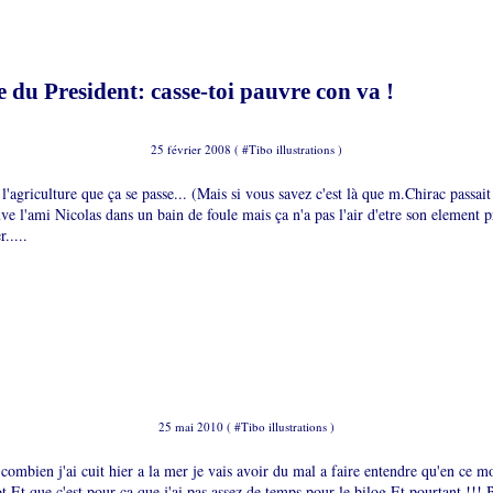
 du President: casse-toi pauvre con va !
25 février 2008 ( #
Tibo illustrations
)
 l'agriculture que ça se passe... (Mais si vous savez c'est là que m.Chirac passait
e l'ami Nicolas dans un bain de foule mais ça n'a pas l'air d'etre son element p
r.....
25 mai 2010 ( #
Tibo illustrations
)
 combien j'ai cuit hier a la mer je vais avoir du mal a faire entendre qu'en ce m
 Et que c'est pour ça que j'ai pas assez de temps pour le bilog Et pourtant !!! 