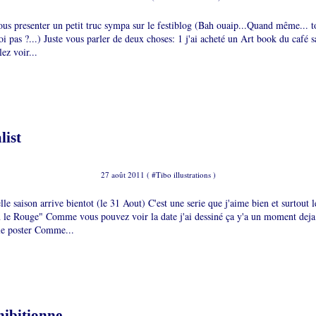
ous presenter un petit truc sympa sur le festiblog (Bah ouaip...Quand même... t
oi pas ?...) Juste vous parler de deux choses: 1 j'ai acheté un Art book du café 
ez voir...
list
27 août 2011 ( #
Tibo illustrations
)
lle saison arrive bientot (le 31 Aout) C'est une serie que j'aime bien et surtout 
 le Rouge" Comme vous pouvez voir la date j'ai dessiné ça y'a un moment deja 
 le poster Comme...
ibitionne ...