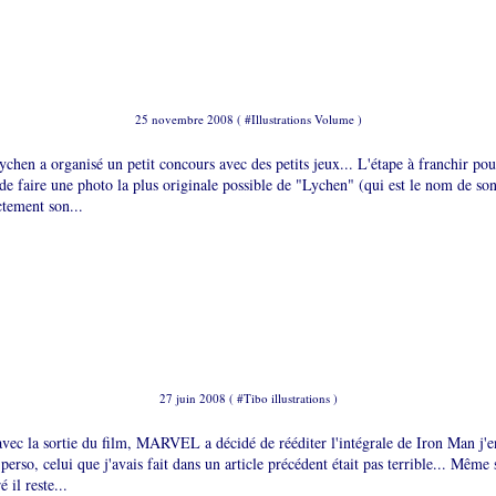
25 novembre 2008 ( #
Illustrations Volume
)
chen a organisé un petit concours avec des petits jeux... L'étape à franchir po
 de faire une photo la plus originale possible de "Lychen" (qui est le nom de so
ectement son...
27 juin 2008 ( #
Tibo illustrations
)
vec la sortie du film, MARVEL a décidé de rééditer l'intégrale de Iron Man j'en
perso, celui que j'avais fait dans un article précédent était pas terrible... Même s
 il reste...