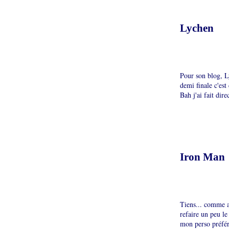
Lychen
Pour son blog, Ly
demi finale c'est
Bah j'ai fait dir
Iron Man
Tiens... comme a
refaire un peu le 
mon perso préféré