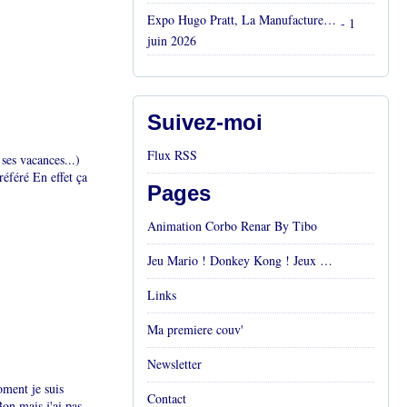
Expo Hugo Pratt, La Manufacture, Aix en Provence, Mai 2026
- 1
juin 2026
Suivez-moi
Flux RSS
 ses vacances...)
référé En effet ça
Pages
Animation Corbo Renar By Tibo
Jeu Mario ! Donkey Kong ! Jeux vidéos Rétro !
Links
Ma premiere couv'
Newsletter
oment je suis
Contact
Bon mais j'ai pas