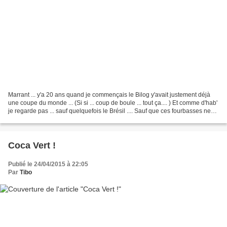
Marrant ... y'a 20 ans quand je commençais le Bilog y'avait justement déjà
une coupe du monde ... (Si si ... coup de boule ... tout ça.... ) Et comme d'hab'
je regarde pas ... sauf quelquefois le Brésil .... Sauf que ces fourbasses ne
marquent que quand...
Coca Vert !
Publié le 24/04/2015 à 22:05
Par
Tibo