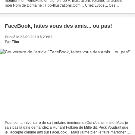
montrer mon PorteFolio en Ligne Tibo A. Illustrations Volume, j'ai acheté
mon Nom de Domaine : Tibo-Illustrations.Com ... Chez Lycos ... Ces
comiques ont mis la clef sous la porte...
FaceBook, faites vous des amis... ou pas!
Publié le 22/09/2010 à 23:03
Par
Tibo
Pour son anniversaire de sa trentaine imminente (Oui c'est un minot Mais je
sais pas la date demandez a Hunah) Folkien de Mille dit: Peck Voudrait que
je l'accepte comme ami sur FaceBook ... Mais j'aime bien le faire marroner ...