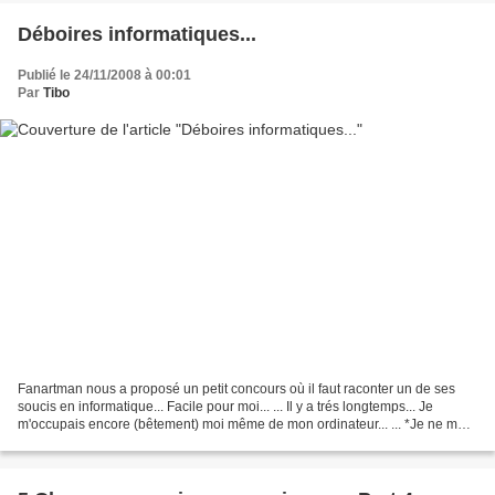
Déboires informatiques...
Publié le 24/11/2008 à 00:01
Par
Tibo
Fanartman nous a proposé un petit concours où il faut raconter un de ses
soucis en informatique... Facile pour moi... ... Il y a trés longtemps... Je
m'occupais encore (bêtement) moi même de mon ordinateur... ... *Je ne me
rappelle plus du nom exact......