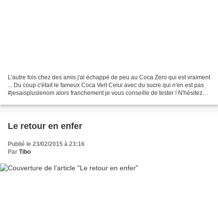
L'autre fois chez des amis j'ai échappé de peu au Coca Zero qui est vraiment
... Du coup c'était le fameux Coca Vert Celui avec du sucre qui n'en est pas
#jesaispluslenom alors franchement je vous conseille de tester ! N'hésitez
pas ! Testez et vous me...
Le retour en enfer
Publié le 23/02/2015 à 23:16
Par
Tibo