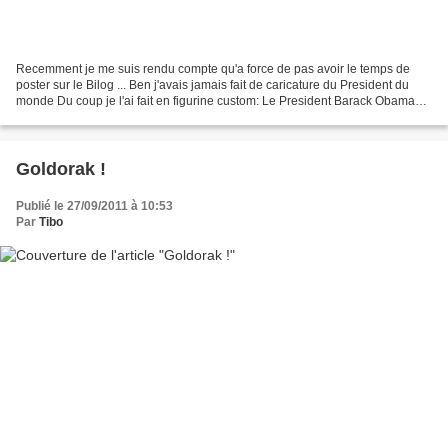
Recemment je me suis rendu compte qu'a force de pas avoir le temps de
poster sur le Bilog ... Ben j'avais jamais fait de caricature du President du
monde Du coup je l'ai fait en figurine custom: Le President Barack Obama
dans son bureau ovale La sculpture...
Goldorak !
Publié le 27/09/2011 à 10:53
Par
Tibo