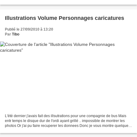
Faudra bien qu'un jour...
Illustrations Volume Personnages caricatures
Publié le 27/09/2010 à 13:20
Par
Tibo
L'été dernier j'avais fait des illsutrations pour une compagnie de bus Mais
entr temps le disque dur de l'ordi ayant grillé .. impossible de montrer les
photos Or j'ai pu faire recuperer les donnees Donc je vous montre quelque
chose de pas tout a fait...