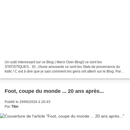
Un outil interessant sur ce Blog ( Merci Over-Blog!) ce sont les
STATISTIQUES... Et , chose amusante ce sont les Stats de provenance du
trafic ! C est à dire que je sais comment les gens ont atterri sur le Blog. Par
exemple en faisant une recherche sur...
Foot, coupe du monde ... 20 ans après...
Publié le 29/06/2026 à 20:43
Par
Tibo