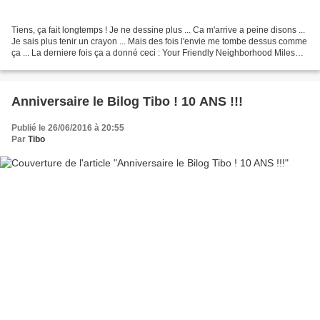
Tiens, ça fait longtemps ! Je ne dessine plus ... Ca m'arrive a peine disons ...
Je sais plus tenir un crayon ... Mais des fois l'envie me tombe dessus comme
ça ... La derniere fois ça a donné ceci : Your Friendly Neighborhood Miles
Alors si jamais ca...
Anniversaire le Bilog Tibo ! 10 ANS !!!
Publié le 26/06/2016 à 20:55
Par
Tibo