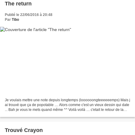
The return
Publié le 22/06/2016 à 20:48
Par
Tibo
Je voulais mettre une note depuis longtemps (loooooongteeeeeemps) Mais j
ai trouvé que ça de popotable .... Alors comme c'est un vieux dessin qui date
... Bah je vous le mets quand même ^^ Voilà voilà .... c'etait le retour de la
note sur le Bilog ! Yeah...
Trouvé Crayon