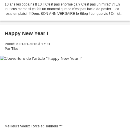
10 ans les copains !! 10 !! C'est pas enorme ça ? C'est pas un mirac' ?! En
tout cas meme si ça fait un moment que ce n'est pas facile de poster ... ca
reste un plaisir !! Donc BON ANNIVERSAiRE le Bilog ! Longue vie ! On fete
ça comment ? Vous voulez...
Happy New Year !
Publié le 01/01/2016 à 17:31
Par
Tibo
Meilleurs Voeux Force et Honneur ^^