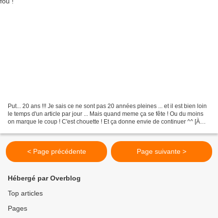
Put... 20 ans !!! Je sais ce ne sont pas 20 années pleines ... et il est bien loin
le temps d'un article par jour ... Mais quand meme ça se fête ! Ou du moins
on marque le coup ! C'est chouette ! Et ça donne envie de continuer ^^ [À
SUIVRE ...] Donc...
< Page précédente
Page suivante >
Hébergé par Overblog
Top articles
Pages