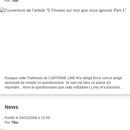
Par
Tibo
Puisque cette Traitresse de CAPITAINE LINE M'a obligé forcé coincé piégé
demandé de remplir ce questionnaire. Je vais me faire un plaisir d'y
répondre... Alors le questionnaire que cette infâââme ( Line) m'a transmis
m'oblige à devoiler 5 choses que vous...
News
Publié le 04/11/2008 à 12:00
Par
Tibo