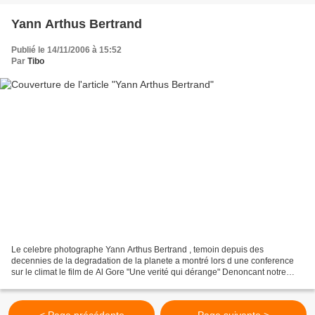
Yann Arthus Bertrand
Publié le 14/11/2006 à 15:52
Par
Tibo
Le celebre photographe Yann Arthus Bertrand , temoin depuis des
decennies de la degradation de la planete a montré lors d une conference
sur le climat le film de Al Gore "Une verité qui dérange" Denoncant notre
implication et notre responsabilité dans...
< Page précédente
Page suivante >