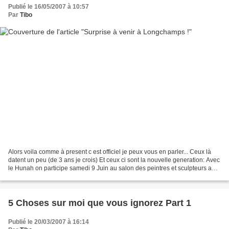
Publié le 16/05/2007 à 10:57
Par
Tibo
Alors voila comme à present c est officiel je peux vous en parler... Ceux là
datent un peu (de 3 ans je crois) Et ceux ci sont la nouvelle generation: Avec
le Hunah on participe samedi 9 Juin au salon des peintres et sculpteurs au
Palais Longchamps de...
5 Choses sur moi que vous ignorez Part 1
Publié le 20/03/2007 à 16:14