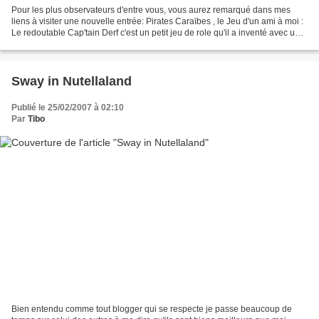
Pour les plus observateurs d'entre vous, vous aurez remarqué dans mes
liens à visiter une nouvelle entrée: Pirates Caraïbes , le Jeu d'un ami à moi :
Le redoutable Cap'tain Derf c'est un petit jeu de role qu'il a inventé avec un
colègue à lui Et c'est...
Sway in Nutellaland
Publié le 25/02/2007 à 02:10
Par
Tibo
Bien entendu comme tout blogger qui se respecte je passe beaucoup de