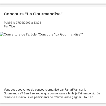
info... "Bonjour Madame...
Concours "La Gourmandise"
Publié le 27/09/2007 à 13:08
Par
Tibo
Vous vous souvenez du concours organisé par FanartMan sur la
Gourmandise? Ben il se trouve que contre toute attente je l'ai remporté... Je
remercie aussi tous les participants de m'avoir laissé gagner... Tout en
restant très discret sur cette étonnante...