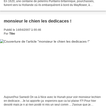
En 1620, une centaine de pèlerins Puritains britannique, pourchassés,
fuirent vers la Hollande où ils embarquèrent à bord du Mayflower, à
destination de la Virginie. En décembre...
monsieur le chien les dedicaces !
Publié le 14/04/2007 à 00:46
Par
Tibo
Aujourd'hui Samedi On va à Nice avec le Hunah pour voir monsieur lechien
en dedicace... Je lui apporte ça: esperons que ca lui plaise !!?! Pour hier
desolé mais je n ai rien posté ni mis un seul comm ... J'avoue que je