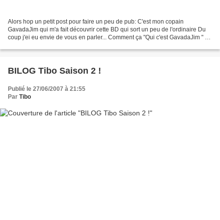
Alors hop un petit post pour faire un peu de pub: C'est mon copain
GavadaJim qui m'a fait découvrir cette BD qui sort un peu de l'ordinaire Du
coup j'ei eu envie de vous en parler... Comment ça "Qui c'est GavadaJim " ??
Mais si !! rappelez vous la machine...
BILOG Tibo Saison 2 !
Publié le 27/06/2007 à 21:55
Par
Tibo