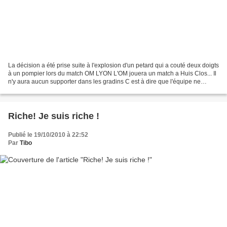
La décision a été prise suite à l'explosion d'un petard qui a couté deux doigts
à un pompier lors du match OM LYON L'OM jouera un match a Huis Clos... Il
n'y aura aucun supporter dans les gradins C est à dire que l'équipe ne
pourra pas compter sur son...
Riche! Je suis riche !
Publié le 19/10/2010 à 22:52
Par
Tibo