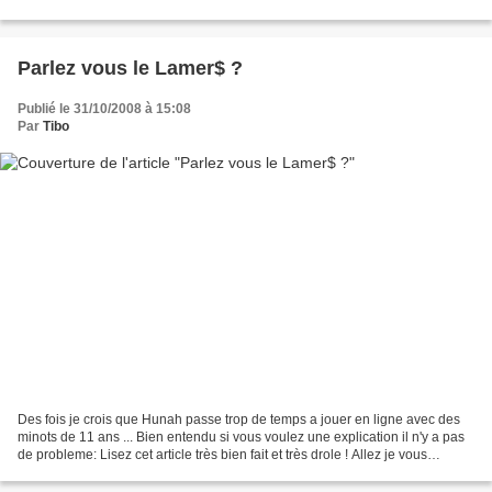
comptais sur vous pour tenir le...
Parlez vous le Lamer$ ?
Publié le 31/10/2008 à 15:08
Par
Tibo
Des fois je crois que Hunah passe trop de temps a jouer en ligne avec des
minots de 11 ans ... Bien entendu si vous voulez une explication il n'y a pas
de probleme: Lisez cet article très bien fait et très drole ! Allez je vous
explique vite fait: Dans...