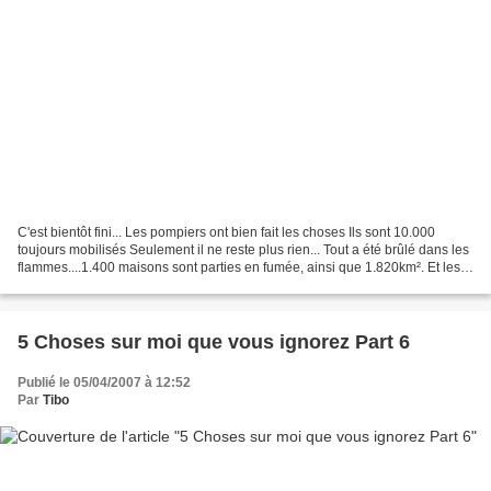
C'est bientôt fini... Les pompiers ont bien fait les choses Ils sont 10.000
toujours mobilisés Seulement il ne reste plus rien... Tout a été brûlé dans les
flammes....1.400 maisons sont parties en fumée, ainsi que 1.820km². Et les
incendies ont fait sept...
5 Choses sur moi que vous ignorez Part 6
Publié le 05/04/2007 à 12:52
Par
Tibo