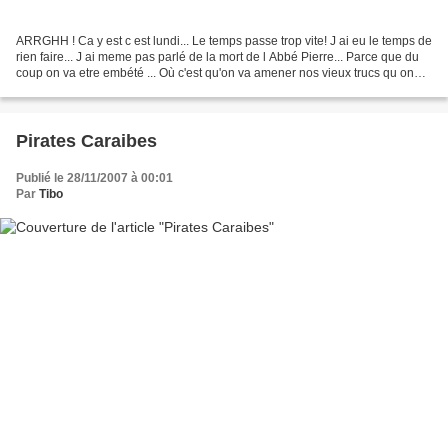
ARRGHH ! Ca y est c est lundi... Le temps passe trop vite! J ai eu le temps de
rien faire... J ai meme pas parlé de la mort de l Abbé Pierre... Parce que du
coup on va etre embété ... Où c'est qu'on va amener nos vieux trucs qu on
peut pas vendre? Hein?...
Pirates Caraibes
Publié le 28/11/2007 à 00:01
Par
Tibo