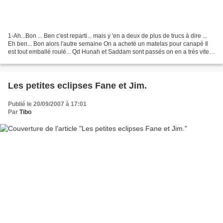
1-Ah...Bon ... Ben c'est reparti... mais y 'en a deux de plus de trucs à dire ...
Eh ben... Bon alors l'autre semaine On a acheté un matelas pour canapé Il
est tout emballé roulé... Qd Hunah et Saddam sont passés on en a trés vite
fait un Punching Ball......
Les petites eclipses Fane et Jim.
Publié le 20/09/2007 à 17:01
Par
Tibo