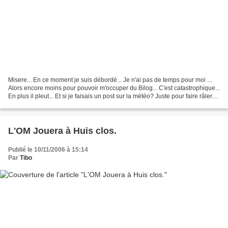
Misere... En ce moment je suis débordé... Je n'ai pas de temps pour moi ...
Alors encore moins pour pouvoir m'occuper du Bilog... C'est catastrophique...
En plus il pleut... Et si je faisais un post sur la météo? Juste pour faire râler
Hunah qui n'aime...
L'OM Jouera à Huis clos.
Publié le 10/11/2006 à 15:14
Par
Tibo