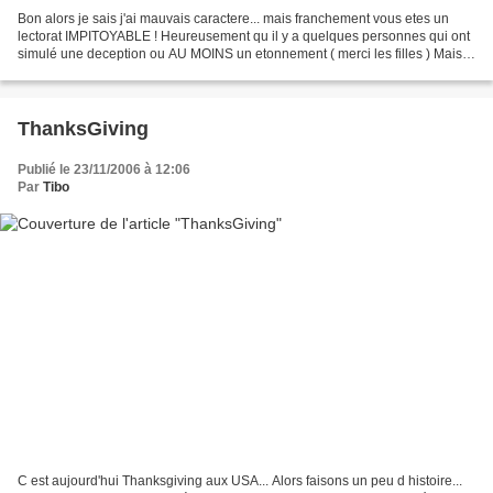
Bon alors je sais j'ai mauvais caractere... mais franchement vous etes un
lectorat IMPITOYABLE ! Heureusement qu il y a quelques personnes qui ont
simulé une deception ou AU MOINS un etonnement ( merci les filles ) Mais
quand meme... Enfin ... Mais franchement...
ThanksGiving
Publié le 23/11/2006 à 12:06
Par
Tibo
C est aujourd'hui Thanksgiving aux USA... Alors faisons un peu d histoire...