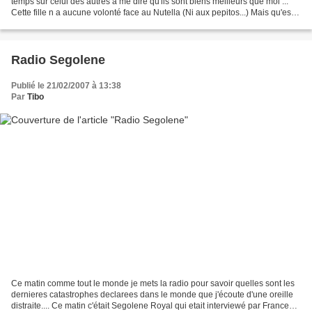
temps sur celui des autres à me dire qu'ils sont biens meilleurs que moi ...
Cette fille n a aucune volonté face au Nutella (Ni aux pepitos...) Mais qu'est
ce qu'elle le dessine bien......
Radio Segolene
Publié le 21/02/2007 à 13:38
Par
Tibo
Ce matin comme tout le monde je mets la radio pour savoir quelles sont les
dernieres catastrophes declarees dans le monde que j'écoute d'une oreille
distraite.... Ce matin c'était Segolene Royal qui etait interviewé par France