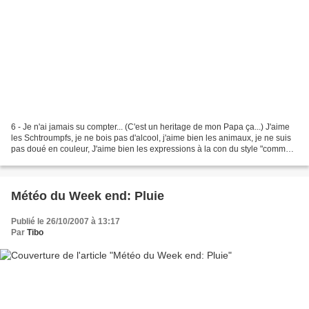
6 - Je n'ai jamais su compter... (C'est un heritage de mon Papa ça...) J'aime
les Schtroumpfs, je ne bois pas d'alcool, j'aime bien les animaux, je ne suis
pas doué en couleur, J'aime bien les expressions à la con du style "comme
je dis toujours...",...
Météo du Week end: Pluie
Publié le 26/10/2007 à 13:17
Par
Tibo