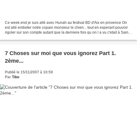
Ce week end je suis allé avec Hunah au festival BD d'Aix en provence On
est allé embeter notre copain monsieur le chien... tout en esperant pouvoir
rigoler sur son compte autant que la derniere fois qu on l a vu c'etait à Saint
Cannat... et comme cet...
7 Choses sur moi que vous ignorez Part 1.
2ème...
Publié le 15/11/2007 à 10:59
Par
Tibo