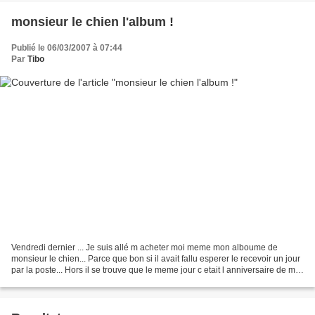
monsieur le chien l'album !
Publié le 06/03/2007 à 07:44
Par
Tibo
Vendredi dernier ... Je suis allé m acheter moi meme mon alboume de
monsieur le chien... Parce que bon si il avait fallu esperer le recevoir un jour
par la poste... Hors il se trouve que le meme jour c etait l anniversaire de ma
sister... Hé hé ... Alors...