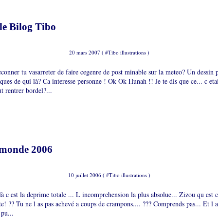
le Bilog Tibo
20 mars 2007 ( #
Tibo illustrations
)
conner tu vasarreter de faire cegenre de post minable sur la meteo? Un dessin p
ues de qui là? Ca interesse personne ! Ok Ok Hunah !! Je te dis que ce... c etai
ut rentrer bordel?...
 monde 2006
10 juillet 2006 ( #
Tibo illustrations
)
là c est la deprime totale ... L incomprehension la plus absolue... Zizou qu est ce
te! ?? Tu ne l as pas achevé a coups de crampons.... ??? Comprends pas... Et l a
 pu...