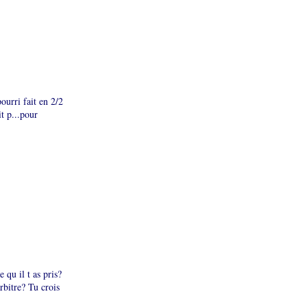
ourri fait en 2/2
t p...pour
 qu il t as pris?
rbitre? Tu crois