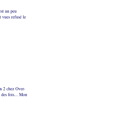
est un peu
 vues refusé le
on 2 chez Over-
 des fois... Mon