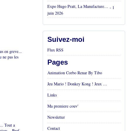
Expo Hugo Pratt, La Manufacture, Aix en Provence, Mai 2026
- 1
juin 2026
Suivez-moi
Flux RSS
 en greve...
u ne pas les
Pages
Animation Corbo Renar By Tibo
Jeu Mario ! Donkey Kong ! Jeux vidéos Rétro !
Links
Ma premiere couv'
Newsletter
... Tout a
Contact
ises... Bref