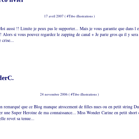
17 avril 2007 ( #
Tibo illustrations
)
oi aussi !! Limite je peux pas le supporter... Mais je vous garantie que dans l 
al! Alors si vous pouvez regardez le zapping de canal + Je parie gros qu il y sera 
 crise...
derC.
24 novembre 2006 ( #
Tibo illustrations
)
ien remarqué que ce Blog manque atrocement de filles nues ou en petit string D
er une Super Heroine de ma connaissance... Miss Wonder Carine en petit short 
lle revet sa tenue...