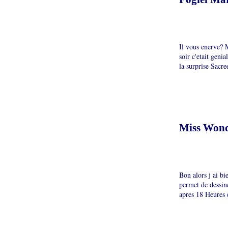
Il vous enerve? M
soir c'etait geni
la surprise Sacree
Miss Won
Bon alors j ai b
permet de dessin
apres 18 Heures e