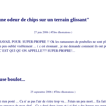
 odeur de chips sur un terrain glissant"
27 juin 2006 ( #
Tibo illustrations
)
AIL POUR: SUPER-PROPRE !! Ok les ramasseurs de poubelles ne sont plus
n peu oublié visiblement ... ( c est etonnant , je me demande comment ils ont p
S C EST QUI QU ON APPELLE??? SUPER-PROPRE!...
use boulot...
25 septembre 2006 ( #
Tibo illustrations
)
rien posté ... Ca n' as pas l'air de s'etre trop vu... J'etais un peu mort... En fait
 annonce de mon chef... Ca a duré deux jours et j ai fini a des heures pas perm