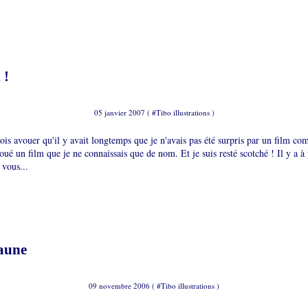
 !
05 janvier 2007 ( #
Tibo illustrations
)
 dois avouer qu'il y avait longtemps que je n'avais pas été surpris par un film co
oué un film que je ne connaissais que de nom. Et je suis resté scotché ! Il y a à
 vous...
jaune
09 novembre 2006 ( #
Tibo illustrations
)