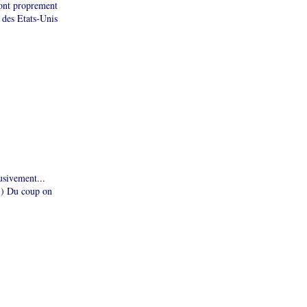
 ont proprement
 des Etats-Unis
usivement...
..) Du coup on