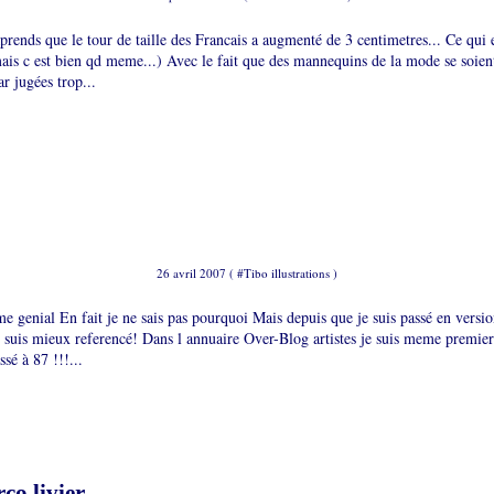
rends que le tour de taille des Francais a augmenté de 3 centimetres... Ce qui 
mais c est bien qd meme...) Avec le fait que des mannequins de la mode se soient
ar jugées trop...
26 avril 2007 ( #
Tibo illustrations
)
e genial En fait je ne sais pas pourquoi Mais depuis que je suis passé en versi
e suis mieux referencé! Dans l annuaire Over-Blog artistes je suis meme premier
sé à 87 !!!...
co livier