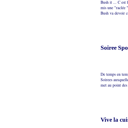
Bush it ... C es
mis une "raclée 
Bush va devoir co
Soiree Spor
De temps en temp
Soirees auxquelle
met au point des 
Vive la cui